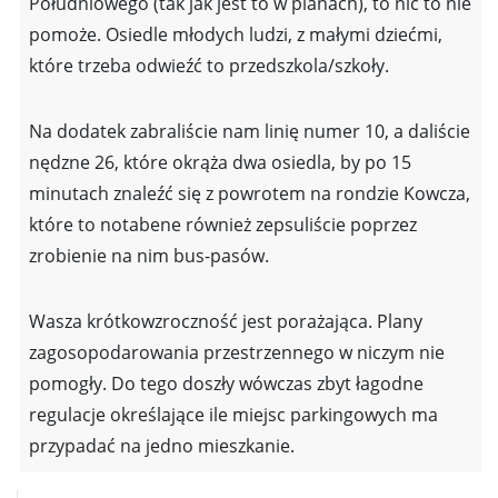
Południowego (tak jak jest to w planach), to nic to nie
pomoże. Osiedle młodych ludzi, z małymi dziećmi,
które trzeba odwieźć to przedszkola/szkoły.
Na dodatek zabraliście nam linię numer 10, a daliście
nędzne 26, które okrąża dwa osiedla, by po 15
minutach znaleźć się z powrotem na rondzie Kowcza,
które to notabene również zepsuliście poprzez
zrobienie na nim bus-pasów.
Wasza krótkowzroczność jest porażająca. Plany
zagosopodarowania przestrzennego w niczym nie
pomogły. Do tego doszły wówczas zbyt łagodne
regulacje określające ile miejsc parkingowych ma
przypadać na jedno mieszkanie.