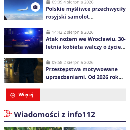
09:09 4 sierpnia 2026
Polskie myśliwce przechwyciły
rosyjski samolot
rozpoznawczy nad Bałtykiem
14:42 2 sierpnia 2026
Atak nożem we Wrocławiu. 30-
letnia kobieta walczy o życie,
zatrzymano 18-letniego
obywatela Ukrainy
09:58 2 sierpnia 2026
Przestępstwa motywowane
uprzedzeniami. Od 2026 roku
obowiązują nowe zasady
liczenia danych
Więcej
Wiadomości z info112