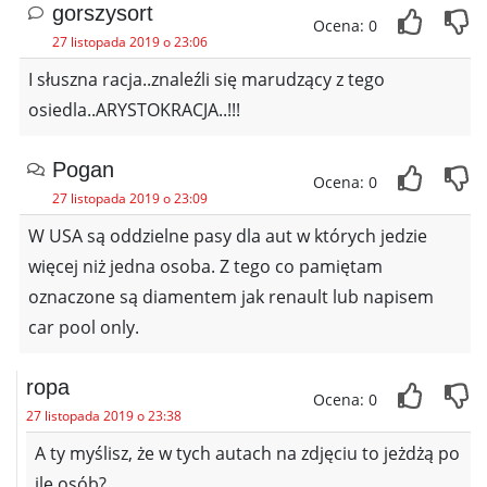
gorszysort
Ocena: 0
27 listopada 2019 o 23:06
I słuszna racja..znaleźli się marudzący z tego
osiedla..ARYSTOKRACJA..!!!
Pogan
Ocena: 0
27 listopada 2019 o 23:09
W USA są oddzielne pasy dla aut w których jedzie
więcej niż jedna osoba. Z tego co pamiętam
oznaczone są diamentem jak renault lub napisem
car pool only.
ropa
Ocena: 0
27 listopada 2019 o 23:38
A ty myślisz, że w tych autach na zdjęciu to jeżdżą po
ile osób?