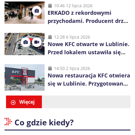
10:46 12 lipca 2026
ERKADO z rekordowymi
przychodami. Producent drzwi
świętuje 50-lecie i przyspiesza
inwestycje
12:28 6 lipca 2026
Nowe KFC otwarte w Lublinie.
Przed lokalem ustawiła się
długa kolejka
14:50 2 lipca 2026
Nowa restauracja KFC otwiera
się w Lublinie. Przygotowano
promocje dla pierwszych gości
Więcej
Co gdzie kiedy?