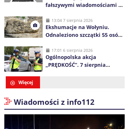
fałszywymi wiadomościami o
zwrocie podatku. Oszuści dają
48 godzin
13:04 7 sierpnia 2026
Ekshumacje na Wołyniu.
Odnaleziono szczątki 55 osób,
niemal połowa to dzieci
17:01 6 sierpnia 2026
Ogólnopolska akcja
„PRĘDKOŚĆ”. 7 sierpnia
policjanci ruszą z kontrolami
Więcej
Wiadomości z info112