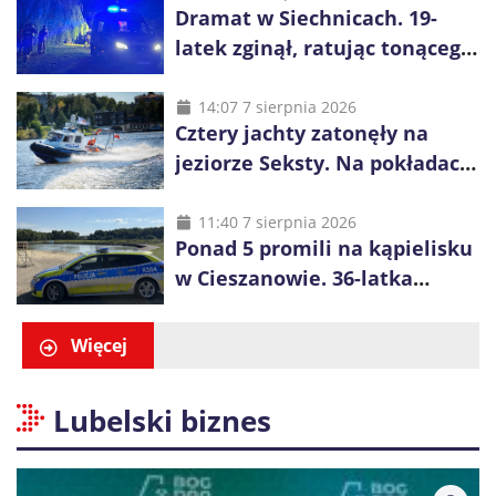
Dramat w Siechnicach. 19-
latek zginął, ratując tonącego
14-latka
14:07 7 sierpnia 2026
Cztery jachty zatonęły na
jeziorze Seksty. Na pokładach
było 37 osób, w tym 29
małoletnich
11:40 7 sierpnia 2026
Ponad 5 promili na kąpielisku
w Cieszanowie. 36-latka
wcześniej została wyciągnięta
z wody
Więcej
Lubelski biznes