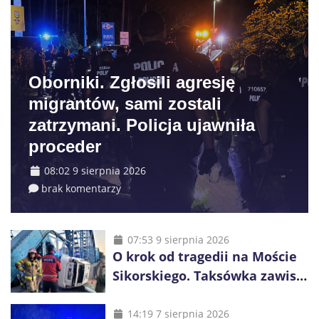
Oborniki. Zgłosili agresję
migrantów, sami zostali
zatrzymani. Policja ujawniła
proceder
08:02 9 sierpnia 2026
brak komentarzy
07:53 9 sierpnia 2026
O krok od tragedii na Moście
Sikorskiego. Taksówka zawisła
kilka metrów nad Odrą
14:19 7 sierpnia 2026