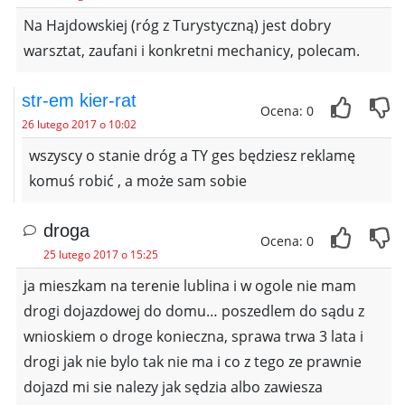
Na Hajdowskiej (róg z Turystyczną) jest dobry
warsztat, zaufani i konkretni mechanicy, polecam.
str-em kier-rat
Ocena: 0
26 lutego 2017 o 10:02
wszyscy o stanie dróg a TY ges będziesz reklamę
komuś robić , a może sam sobie
droga
Ocena: 0
25 lutego 2017 o 15:25
ja mieszkam na terenie lublina i w ogole nie mam
drogi dojazdowej do domu… poszedlem do sądu z
wnioskiem o droge konieczna, sprawa trwa 3 lata i
drogi jak nie bylo tak nie ma i co z tego ze prawnie
dojazd mi sie nalezy jak sędzia albo zawiesza