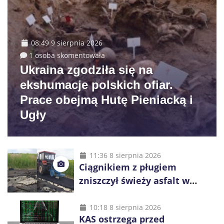
08:49 9 sierpnia 2026
1 osoba skomentowała
Ukraina zgodziła się na
ekshumacje polskich ofiar.
Prace obejmą Hutę Pieniacką i
Ugły
11:36 8 sierpnia 2026
Ciągnikiem z pługiem
zniszczył świeży asfalt w
Gliwicach. Policja zatrzymała
60-latka
10:18 8 sierpnia 2026
KAS ostrzega przed