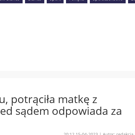
u, potrąciła matkę z
zed sądem odpowiada za
20:12 15-04-2023
|
Autor: redakcja