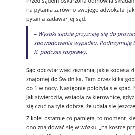
Przed sądem oskarżona odmówiła składani
na pytania zarówno swojego adwokata, jak t
pytania zadawał jej sąd.
– Wysoki sądzie przyznaję się do prowa
spowodowania wypadku. Podtrzymuję te
K. podczas rozprawy.
Sąd odczytał więc zeznania, jakie kobieta z
znajomej do Świdnika. Tam przez kilka god
do 1 w nocy. Następnie położyła się spać
Jak stwierdziła, wsiadła za kierownicę, gdy
się czuć na tyle dobrze, że udała się jeszcz
Z kolei ostatnie co pamięta, to moment, k
ono znajdować się w wózku, „na kostce przy