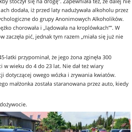
by stoczył się na drogę”. Zapewniała też, że dalej nie
ach dodała, iż przed laty nadużywała alkoholu przez
psychologiczne do grupy Anonimowych Alkoholików.
ciężko chorowała i „lądowała na kroplówkach””. W
zaczęła pić, jednak tym razem „miała się już nie
45-latki przypominał, że jego żona zginęła 300
 w wieku do 4 do 23 lat. Nie dał też wiary
cji dotyczącej owego wózka i zrywania kwiatów.
jego małżonka została staranowana przez auto, kiedy
 dożywocie.