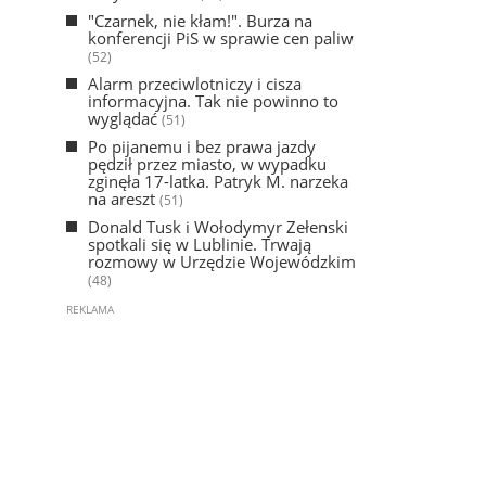
"Czarnek, nie kłam!". Burza na
konferencji PiS w sprawie cen paliw
(52)
Alarm przeciwlotniczy i cisza
informacyjna. Tak nie powinno to
wyglądać
(51)
Po pijanemu i bez prawa jazdy
pędził przez miasto, w wypadku
zginęła 17-latka. Patryk M. narzeka
na areszt
(51)
Donald Tusk i Wołodymyr Zełenski
spotkali się w Lublinie. Trwają
rozmowy w Urzędzie Wojewódzkim
(48)