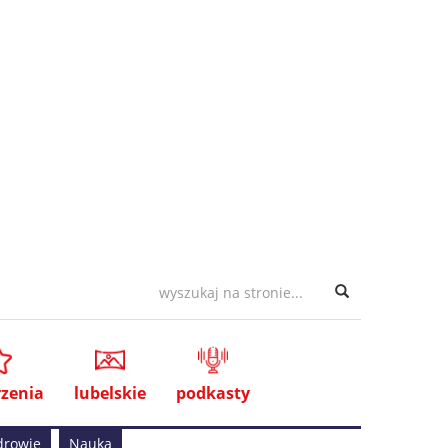
zenia
lubelskie
podkasty
drowie
Nauka