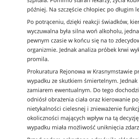
później. Na szczęście chłopiec po długim l
Po potrąceniu, dzięki reakcji świadków, kie
wyczuwalna była silna woń alkoholu, jedna
pewnym czasie w końcu się na to zdecydowa
organizmie. Jednak analiza próbek krwi wy
promila.
Prokuratura Rejonowa w Krasnymstawie p
wypadku ze skutkiem śmiertelnym. Jednak p
zamiarem ewentualnym. Do tego dochodzi u
odniósł obrażenia ciała oraz kierowanie po
nietykalności cielesnej i znieważenie funk
okoliczności mających wpływ na tą decyzję b
wypadku miała możliwość uniknięcia zdarze