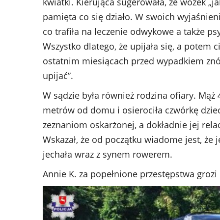
kwiatki. Kierująca sugerowała, że wózek „jak
pamięta co się działo. W swoich wyjaśnieni
co trafiła na leczenie odwykowe a także 
Wszystko dlatego, że upijała się, a potem 
ostatnim miesiącach przed wypadkiem znów 
upijać”.
W sądzie była również rodzina ofiary. Mąż 
metrów od domu i osierociła czwórkę dzieci
zeznaniom oskarżonej, a dokładnie jej rela
Wskazał, że od początku wiadome jest, że 
jechała wraz z synem rowerem.
Annie K. za popełnione przestępstwa grozi