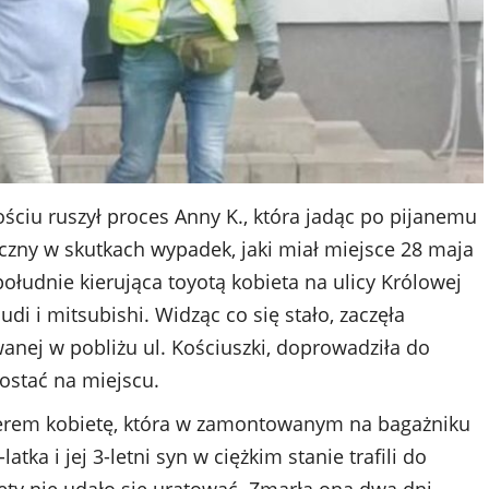
iu ruszył proces Anny K., która jadąc po pijanemu
iczny w skutkach wypadek, jaki miał miejsce 28 maja
ołudnie kierująca toyotą kobieta na ulicy Królowej
i i mitsubishi. Widząc co się stało, zaczęła
wanej w pobliżu ul. Kościuszki, doprowadziła do
zostać na miejscu.
werem kobietę, która w zamontowanym na bagażniku
tka i jej 3-letni syn w ciężkim stanie trafili do
iety nie udało się uratować. Zmarła ona dwa dni