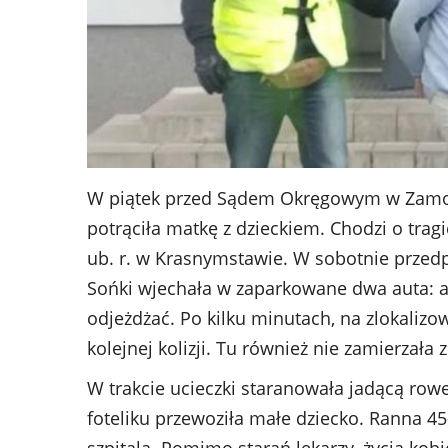
W piątek przed Sądem Okręgowym w Zamośc
potrąciła matkę z dzieckiem. Chodzi o trag
ub. r. w Krasnymstawie. W sobotnie przedp
Sońki wjechała w zaparkowane dwa auta: aud
odjeżdżać. Po kilku minutach, na zlokalizo
kolejnej kolizji. Tu również nie zamierzała 
W trakcie ucieczki staranowała jadącą ro
foteliku przewoziła małe dziecko. Ranna 45-la
szpitala. Pomimo starań lekarzy, życia kob