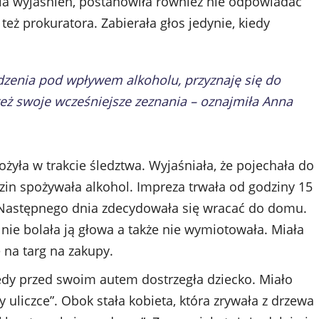
a wyjaśnień, postanowiła również nie odpowiadać
eż prokuratora. Zabierała głos jedynie, kiedy
dzenia pod wpływem alkoholu, przyznaję się do
ż swoje wcześniejsze zeznania – oznajmiła Anna
łożyła w trakcie śledztwa. Wyjaśniała, że pojechała do
zin spożywała alkohol. Impreza trwała od godziny 15
. Następnego dnia zdecydowała się wracać do domu.
ż nie bolała ją głowa a także nie wymiotowała. Miała
e na targ na zakupy.
iedy przed swoim autem dostrzegła dziecko. Miało
 uliczce”. Obok stała kobieta, która zrywała z drzewa