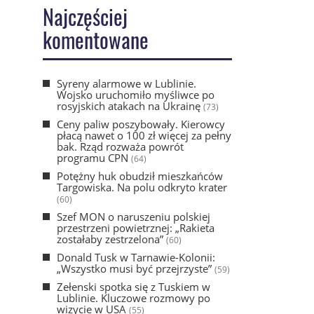
Najczęściej
komentowane
Syreny alarmowe w Lublinie.
Wojsko uruchomiło myśliwce po
rosyjskich atakach na Ukrainę
(73)
Ceny paliw poszybowały. Kierowcy
płacą nawet o 100 zł więcej za pełny
bak. Rząd rozważa powrót
programu CPN
(64)
Potężny huk obudził mieszkańców
Targowiska. Na polu odkryto krater
(60)
Szef MON o naruszeniu polskiej
przestrzeni powietrznej: „Rakieta
zostałaby zestrzelona”
(60)
Donald Tusk w Tarnawie-Kolonii:
„Wszystko musi być przejrzyste”
(59)
Zełenski spotka się z Tuskiem w
Lublinie. Kluczowe rozmowy po
wizycie w USA
(55)