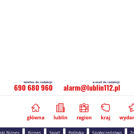
690 680 960
alarm@lublin112.pl
główna
lublin
region
kraj
wydar
ski Biznes
Biznes
Sport
Polityka
Społeczeństwo
Z