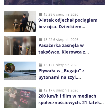
13:28 6 sierpnia 2026
9-latek odjechał pociągiem
bez ojca. Dzieckiem
zaopiekowali się pasażerowie
i kierownik składu
13:22 6 sierpnia 2026
Pasażerka zasnęła w
taksówce. Kierowca z
Kazachstanu miał wywieźć ją
na obrzeża Wrocławia
13:12 6 sierpnia 2026
Pływała w „Bugaju” z
pytonami na szyi.
Interweniowała policja
12:17 6 sierpnia 2026
200 km/h i film w mediach
społecznościowych. 21-latek