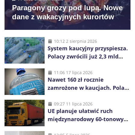
Paragony grozy pod lupą. Nowe
dane z wakacyjnych kurortów
10:12 2 sierpnia 2026
System kaucyjny przyspiesza.
Polacy zwrócili już 2,3 mld
opakowań
11:06 17 lipca 2026
Nawet 160 zł rocznie
zamrożone w kaucjach. Polacy
mogą tracić pieniądze przez
vouchery
09:27 11 lipca 2026
UE planuje ułatwić ruch
międzynarodowy 60-tonowych
ciężarówek. Kolej obawia się