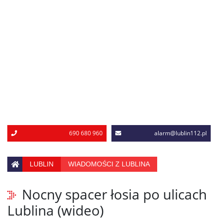
690 680 960
alarm@lublin112.pl
LUBLIN
WIADOMOŚCI Z LUBLINA
Nocny spacer łosia po ulicach
Lublina (wideo)