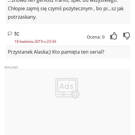
…znowu ten geniusz franio, spec od wszystkiego.
Chłopie zajmij się czymś pożytecznym , bo pi…sz jak
potrzaskany.
tc
Ocena: 0
18 kwietnia 2019 o 23:34
Przystanek Alaska;) Kto pamięta ten serial?