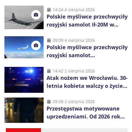
14:24 4 sierpnia 2026
Polskie myśliwce przechwyciły
rosyjski samolot Ił-20M w
pobliżu Koszalina
09:09 4 sierpnia 2026
Polskie myśliwce przechwyciły
rosyjski samolot
rozpoznawczy nad Bałtykiem
14:42 2 sierpnia 2026
Atak nożem we Wrocławiu. 30-
letnia kobieta walczy o życie,
zatrzymano 18-letniego
obywatela Ukrainy
09:58 2 sierpnia 2026
Przestępstwa motywowane
uprzedzeniami. Od 2026 roku
obowiązują nowe zasady