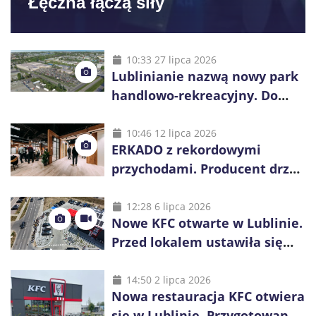
Łęczna łączą siły
10:33 27 lipca 2026
Lublinianie nazwą nowy park
handlowo-rekreacyjny. Do
wygrania 10 tys. zł
10:46 12 lipca 2026
ERKADO z rekordowymi
przychodami. Producent drzwi
świętuje 50-lecie i przyspiesza
inwestycje
12:28 6 lipca 2026
Nowe KFC otwarte w Lublinie.
Przed lokalem ustawiła się
długa kolejka
14:50 2 lipca 2026
Nowa restauracja KFC otwiera
się w Lublinie. Przygotowano