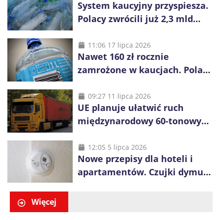
System kaucyjny przyspiesza.
Polacy zwrócili już 2,3 mld
opakowań
11:06 17 lipca 2026
Nawet 160 zł rocznie
zamrożone w kaucjach. Polacy
mogą tracić pieniądze przez
vouchery
09:27 11 lipca 2026
UE planuje ułatwić ruch
międzynarodowy 60-tonowych
ciężarówek. Kolej obawia się
konkurencji
12:05 5 lipca 2026
Nowe przepisy dla hoteli i
apartamentów. Czujki dymu
są już obowiązkowe
Więcej