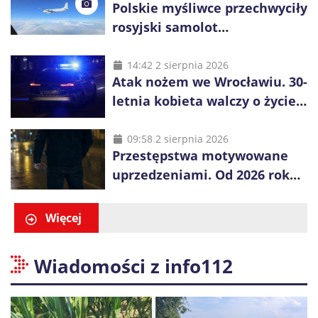
Polskie myśliwce przechwyciły
rosyjski samolot
rozpoznawczy nad Bałtykiem
14:42 2 sierpnia 2026
Atak nożem we Wrocławiu. 30-
letnia kobieta walczy o życie,
zatrzymano 18-letniego
obywatela Ukrainy
09:58 2 sierpnia 2026
Przestępstwa motywowane
uprzedzeniami. Od 2026 roku
obowiązują nowe zasady
liczenia danych
Więcej
Wiadomości z info112