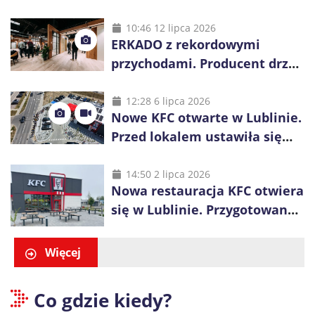
wygrania 10 tys. zł
10:46 12 lipca 2026
ERKADO z rekordowymi
przychodami. Producent drzwi
świętuje 50-lecie i przyspiesza
inwestycje
12:28 6 lipca 2026
Nowe KFC otwarte w Lublinie.
Przed lokalem ustawiła się
długa kolejka
14:50 2 lipca 2026
Nowa restauracja KFC otwiera
się w Lublinie. Przygotowano
promocje dla pierwszych gości
Więcej
Co gdzie kiedy?