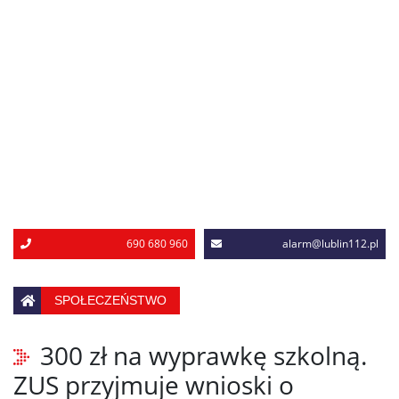
690 680 960
alarm@lublin112.pl
SPOŁECZEŃSTWO
300 zł na wyprawkę szkolną.
ZUS przyjmuje wnioski o