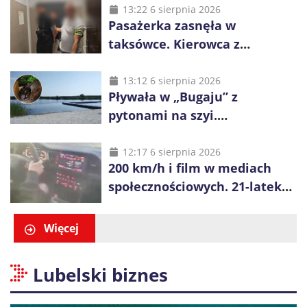
i kierownik składu
13:22 6 sierpnia 2026
Pasażerka zasnęła w
taksówce. Kierowca z
Kazachstanu miał wywieźć ją
na obrzeża Wrocławia
13:12 6 sierpnia 2026
Pływała w „Bugaju” z
pytonami na szyi.
Interweniowała policja
12:17 6 sierpnia 2026
200 km/h i film w mediach
społecznościowych. 21-latek
dostał 6 tys. zł mandatów
Więcej
Lubelski biznes