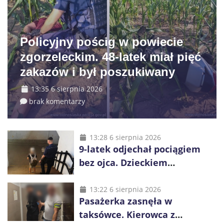
Policyjny pościg w powiecie
zgorzeleckim. 48-latek miał pięć
zakazów i był poszukiwany
13:35 6 sierpnia 2026
brak komentarzy
13:28 6 sierpnia 2026
9-latek odjechał pociągiem
bez ojca. Dzieckiem
zaopiekowali się pasażerowie
i kierownik składu
13:22 6 sierpnia 2026
Pasażerka zasnęła w
taksówce. Kierowca z