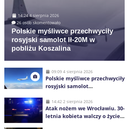
14:24 4 sierpnia 2026
26 osób skomentowało
Polskie myśliwce przechwyciły
rosyjski samolot Ił-20M w
pobliżu Koszalina
09:09 4 sierpnia 2026
Polskie myśliwce przechwyciły
rosyjski samolot
rozpoznawczy nad Bałtykiem
14:42 2 sierpnia 2026
Atak nożem we Wrocławiu. 30-
letnia kobieta walczy o życie,
zatrzymano 18-letniego