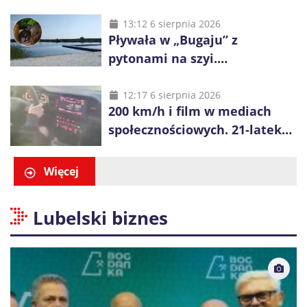
Kazachstanu miał wywieźć ją
na obrzeża Wrocławia
13:12 6 sierpnia 2026
Pływała w „Bugaju” z
pytonami na szyi.
Interweniowała policja
12:17 6 sierpnia 2026
200 km/h i film w mediach
społecznościowych. 21-latek
dostał 6 tys. zł mandatów
Więcej
Lubelski biznes