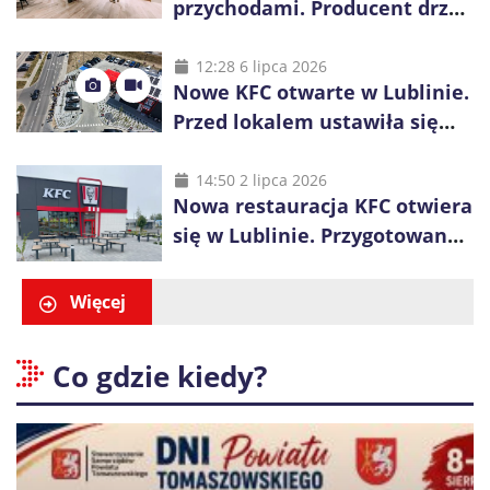
przychodami. Producent drzwi
świętuje 50-lecie i przyspiesza
inwestycje
12:28 6 lipca 2026
Nowe KFC otwarte w Lublinie.
Przed lokalem ustawiła się
długa kolejka
14:50 2 lipca 2026
Nowa restauracja KFC otwiera
się w Lublinie. Przygotowano
promocje dla pierwszych gości
Więcej
Co gdzie kiedy?