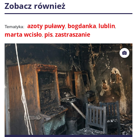
Zobacz również
azoty puławy
bogdanka
lublin
marta wcisło
pis
zastraszanie