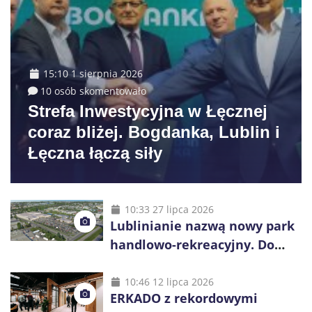
15:10 1 sierpnia 2026
10 osób skomentowało
Strefa Inwestycyjna w Łęcznej
coraz bliżej. Bogdanka, Lublin i
Łęczna łączą siły
10:33 27 lipca 2026
Lublinianie nazwą nowy park
handlowo-rekreacyjny. Do
wygrania 10 tys. zł
10:46 12 lipca 2026
ERKADO z rekordowymi