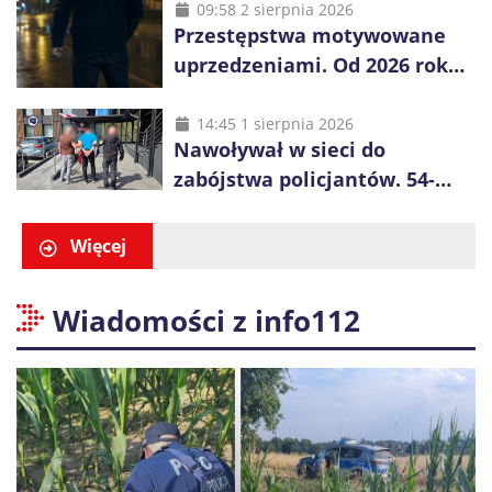
obywatela Ukrainy
09:58 2 sierpnia 2026
Przestępstwa motywowane
uprzedzeniami. Od 2026 roku
obowiązują nowe zasady
liczenia danych
14:45 1 sierpnia 2026
Nawoływał w sieci do
zabójstwa policjantów. 54-
latek zatrzymany po kilku
godzinach
Więcej
Wiadomości z info112