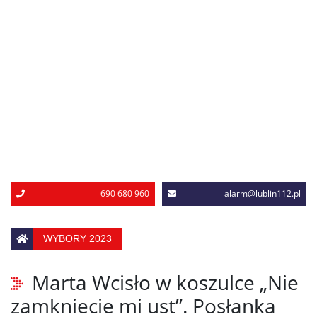
690 680 960
alarm@lublin112.pl
WYBORY 2023
Marta Wcisło w koszulce „Nie
zamkniecie mi ust”. Posłanka