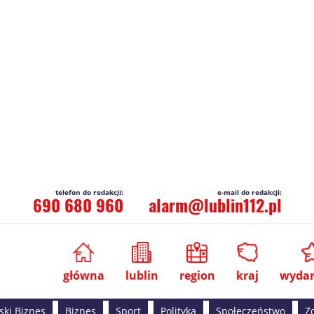
690 680 960
alarm@lublin112.pl
główna
lublin
region
kraj
wydar
ski Biznes
Biznes
Sport
Polityka
Społeczeństwo
Z