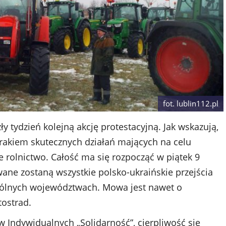
fot. lublin112.pl
y tydzień kolejną akcję protestacyjną. Jak wskazują,
rakiem skutecznych działań mających na celu
e rolnictwo. Całość ma się rozpocząć w piątek 9
wane zostaną wszystkie polsko-ukraińskie przejścia
gólnych województwach. Mowa jest nawet o
tostrad.
w Indywidualnych „Solidarność”, cierpliwość się