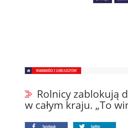
WIADOMOŚCI Z LUBELSZCZYZNY
Rolnicy zablokują d
w całym kraju. „To win
facebook
twitter