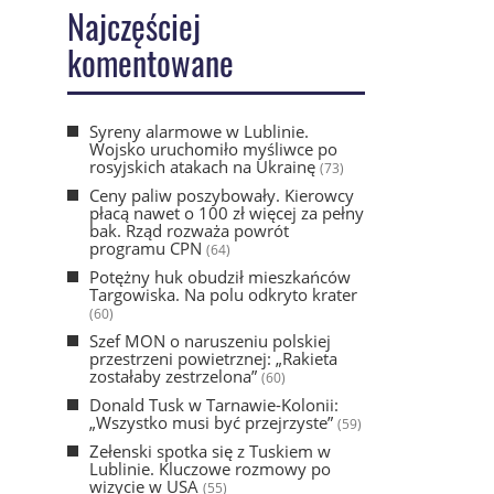
Najczęściej
komentowane
Syreny alarmowe w Lublinie.
Wojsko uruchomiło myśliwce po
rosyjskich atakach na Ukrainę
(73)
Ceny paliw poszybowały. Kierowcy
płacą nawet o 100 zł więcej za pełny
bak. Rząd rozważa powrót
programu CPN
(64)
Potężny huk obudził mieszkańców
Targowiska. Na polu odkryto krater
(60)
Szef MON o naruszeniu polskiej
przestrzeni powietrznej: „Rakieta
zostałaby zestrzelona”
(60)
Donald Tusk w Tarnawie-Kolonii:
„Wszystko musi być przejrzyste”
(59)
Zełenski spotka się z Tuskiem w
Lublinie. Kluczowe rozmowy po
wizycie w USA
(55)