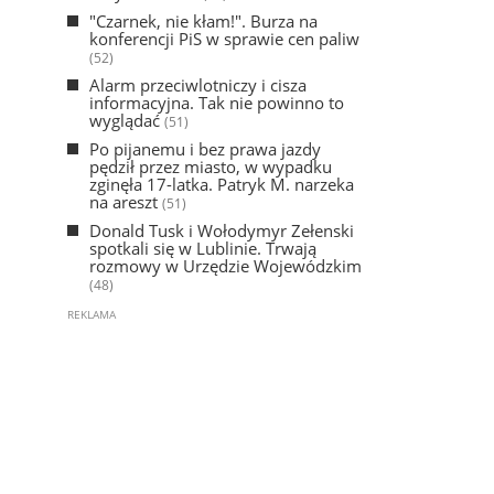
"Czarnek, nie kłam!". Burza na
konferencji PiS w sprawie cen paliw
(52)
Alarm przeciwlotniczy i cisza
informacyjna. Tak nie powinno to
wyglądać
(51)
Po pijanemu i bez prawa jazdy
pędził przez miasto, w wypadku
zginęła 17-latka. Patryk M. narzeka
na areszt
(51)
Donald Tusk i Wołodymyr Zełenski
spotkali się w Lublinie. Trwają
rozmowy w Urzędzie Wojewódzkim
(48)