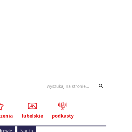
zenia
lubelskie
podkasty
drowie
Nauka