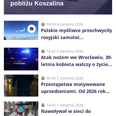
pobliżu Koszalina
09:09 4 sierpnia 2026
Polskie myśliwce przechwyciły
rosyjski samolot
rozpoznawczy nad Bałtykiem
14:42 2 sierpnia 2026
Atak nożem we Wrocławiu. 30-
letnia kobieta walczy o życie,
zatrzymano 18-letniego
obywatela Ukrainy
09:58 2 sierpnia 2026
Przestępstwa motywowane
uprzedzeniami. Od 2026 roku
obowiązują nowe zasady
liczenia danych
14:45 1 sierpnia 2026
Nawoływał w sieci do