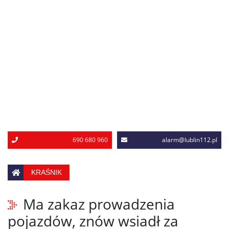
690 680 960
alarm@lublin112.pl
KRAŚNIK
Ma zakaz prowadzenia
pojazdów, znów wsiadł za