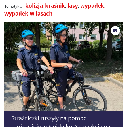
kolizja
kraśnik
lasy
wypadek
wypadek w lasach
Strażniczki ruszyły na pomoc
mężczyźnie w Świdniku. Skarżył się na