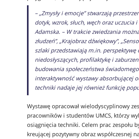
– „Zmysły i emocje” stwarzają przestrze
dotyk, wzrok, słuch, węch oraz uczucia
Adamska. – W trakcie zwiedzania można 
złudzeń”, „Krajobraz dźwiękowy”, „Senso
szlaki przedstawiają m.in. perspektywę
niedosłyszących, profilaktykę i zaburze
budowania społeczeństwa świadomego 
interaktywność wystawy absorbującej o
techniki nadaje jej również funkcję p
Wystawę opracował wielodyscyplinowy zesp
pracowników i studentów UMCS, którzy wyk
osiągnięcia techniki. Celem prac zespołu b
kreującej pozytywny obraz współczesnej nau