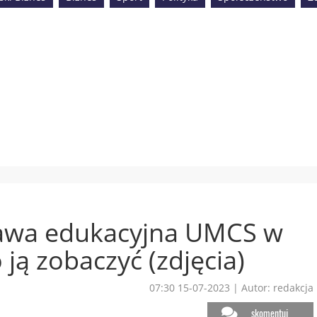
tawa edukacyjna UMCS w
ją zobaczyć (zdjęcia)
07:30 15-07-2023
|
Autor: redakcja
skomentuj