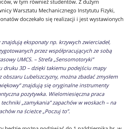
wców, w tym również studentów. Z dużym
icy Warsztatu Mechanicznego Instytutu Fizyki,
natów doczekało się realizacji i jest wystawionych
y znajdują eksponaty np. krzywych zwierciadeł,
przygotowanych przez współpracujących ze sobą
prasowy UMCS. – Strefa „Sensomotoryki”
u druku 3D – dzięki takiemu podejściu mapy
i z obszaru Lubelszczyzny, można zbadać zmysłem
źwiękowy” znajdują się oryginalne instrumenty
ntyczna pozytywka. Wielomiesięczna praca
echniki „zamykania” zapachów w woskach – na
achów na ścieżce „Poczuj to”.
y będzie można podziwiać do 1 października br. w