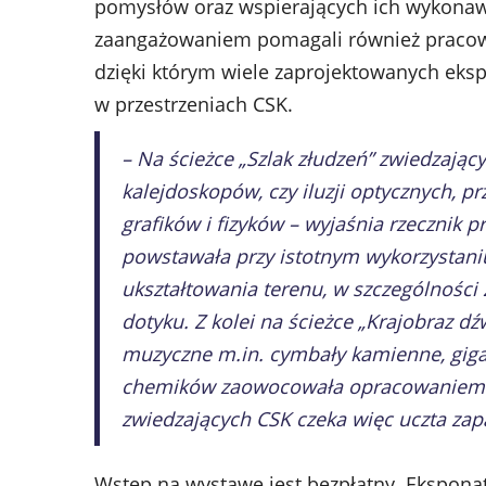
pomysłów oraz wspierających ich wykona
zaangażowaniem pomagali również pracown
dzięki którym wiele zaprojektowanych ekspo
w przestrzeniach CSK.
– Na ścieżce „Szlak złudzeń” zwiedzając
kalejdoskopów, czy iluzji optycznych, 
grafików i fizyków – wyjaśnia rzecznik 
powstawała przy istotnym wykorzystani
ukształtowania terenu, w szczególnośc
dotyku. Z kolei na ścieżce „Krajobraz d
muzyczne m.in. cymbały kamienne, giga
chemików zaowocowała opracowaniem t
zwiedzających CSK czeka więc uczta zap
Wstęp na wystawę jest bezpłatny. Eksponat