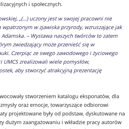
izacyjnych i społecznych.
wskiej, „(…) uczony jest w swojej pracowni nie
em wpatrzonym w zjawiska przyrody, wzruszające jak
a Adamska. – Wystawa naszych twórców to zatem
tórym zwiedzający może przenieść się w
 nauki. Czerpiąc ze swego zawodowego i życiowego
i UMCS zrealizowali wiele pomysłów,
stek, aby stworzyć atrakcyjną prezentację
zaowocowały stworzeniem katalogu eksponatów, dla
zmysły oraz emocje, towarzyszące odbiorowi
naty projektowane były od podstaw, dyskutowane na
rzy dużym zaangażowaniu i wkładzie pracy autorów