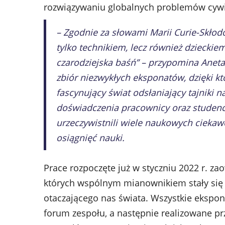
rozwiązywaniu globalnych problemów cywil
– Zgodnie za słowami Marii Curie-Skłodo
tylko technikiem, lecz również dziecki
czarodziejska baśń” – przypomina Anet
zbiór niezwykłych eksponatów, dzięki k
fascynujący świat odsłaniający tajniki
doświadczenia pracownicy oraz studenc
urzeczywistnili wiele naukowych ciekawo
osiągnięć nauki.
Prace rozpoczęte już w styczniu 2022 r. 
których wspólnym mianownikiem stały się 
otaczającego nas świata. Wszystkie ekspo
forum zespołu, a następnie realizowane p