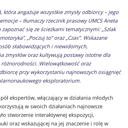
ń, która angażuje wszystkie zmysły odbiorcy – jego
 i emocje – tłumaczy rzecznik prasowy UMCS Aneta
zapoznać się ze ścieżkami tematycznymi: „Szlak
motoryka”, „Poczuj to” oraz „Czas”. Wskazane
 osób słabowidzących i niewidomych,
nia zmysłów oraz kultywują postawy istotne dla
różnorodności. Wielowątkowość oraz
dbiorcę przy wykorzystaniu najnowszych osiągnięć
opularnonaukowego eksploratorium.
ół ekspertów, włączający w działania młodych
orzystują w swoich działaniach najnowsze
yło stworzenie interaktywnej ekspozycji,
ki oraz wskazującej na jej znaczenie i rolę w