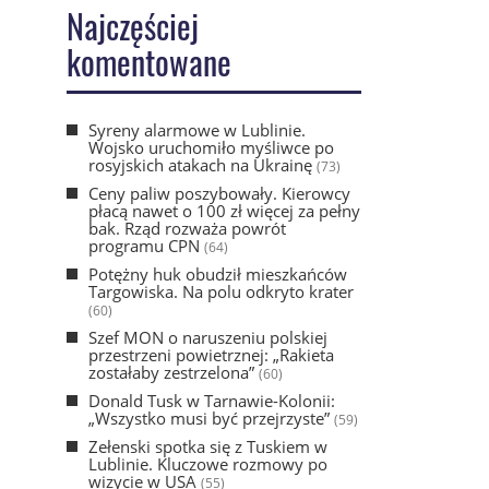
Najczęściej
komentowane
Syreny alarmowe w Lublinie.
Wojsko uruchomiło myśliwce po
rosyjskich atakach na Ukrainę
(73)
Ceny paliw poszybowały. Kierowcy
płacą nawet o 100 zł więcej za pełny
bak. Rząd rozważa powrót
programu CPN
(64)
Potężny huk obudził mieszkańców
Targowiska. Na polu odkryto krater
(60)
Szef MON o naruszeniu polskiej
przestrzeni powietrznej: „Rakieta
zostałaby zestrzelona”
(60)
Donald Tusk w Tarnawie-Kolonii:
„Wszystko musi być przejrzyste”
(59)
Zełenski spotka się z Tuskiem w
Lublinie. Kluczowe rozmowy po
wizycie w USA
(55)