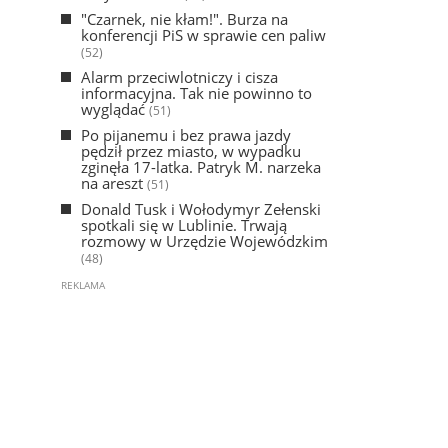
"Czarnek, nie kłam!". Burza na
konferencji PiS w sprawie cen paliw
(52)
Alarm przeciwlotniczy i cisza
informacyjna. Tak nie powinno to
wyglądać
(51)
Po pijanemu i bez prawa jazdy
pędził przez miasto, w wypadku
zginęła 17-latka. Patryk M. narzeka
na areszt
(51)
Donald Tusk i Wołodymyr Zełenski
spotkali się w Lublinie. Trwają
rozmowy w Urzędzie Wojewódzkim
(48)