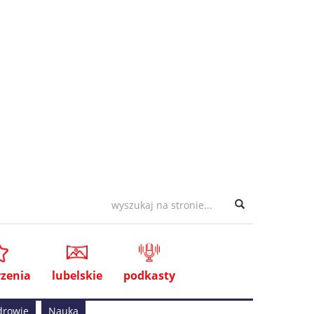
zenia
lubelskie
podkasty
drowie
Nauka