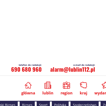
690 680 960
alarm@lublin112.pl
główna
lublin
region
kraj
wydar
ski Biznes
Biznes
Sport
Polityka
Społeczeństwo
Z