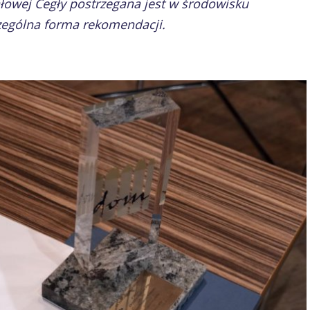
ałowej Cegły postrzegana jest w środowisku
czególna forma rekomendacji.