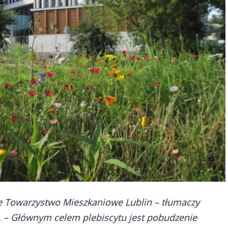
ie Towarzystwo Mieszkaniowe Lublin – tłumaczy
 – Głównym celem plebiscytu jest pobudzenie