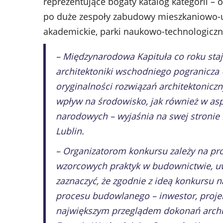
reprezentujące bogaty katalog kategorii – 
po duże zespoły zabudowy mieszkaniowo-usł
akademickie, parki naukowo-technologiczn
– Międzynarodowa Kapituła co roku st
architektoniki wschodniego pogranicza
oryginalności rozwiązań architektoniczn
wpływ na środowisko, jak również w asp
narodowych – wyjaśnia na swej stronie
Lublin.
– Organizatorom konkursu zależy na pr
wzorcowych praktyk w budownictwie, uw
zaznaczyć, że zgodnie z ideą konkursu n
procesu budowlanego – inwestor, projekt
największym przeglądem dokonań archit