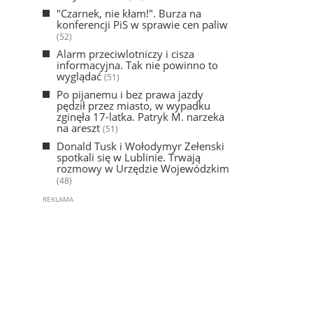
"Czarnek, nie kłam!". Burza na
konferencji PiS w sprawie cen paliw
(52)
Alarm przeciwlotniczy i cisza
informacyjna. Tak nie powinno to
wyglądać
(51)
Po pijanemu i bez prawa jazdy
pędził przez miasto, w wypadku
zginęła 17-latka. Patryk M. narzeka
na areszt
(51)
Donald Tusk i Wołodymyr Zełenski
spotkali się w Lublinie. Trwają
rozmowy w Urzędzie Wojewódzkim
(48)