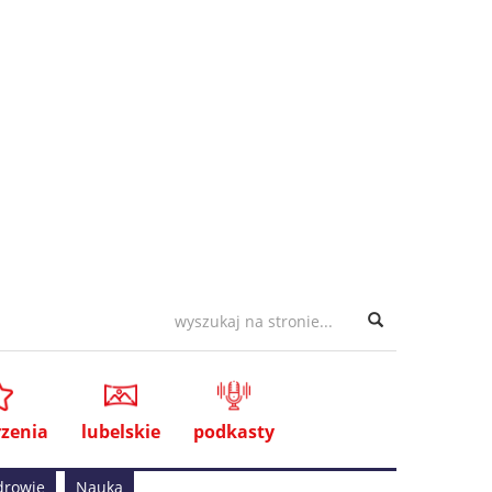
zenia
lubelskie
podkasty
drowie
Nauka