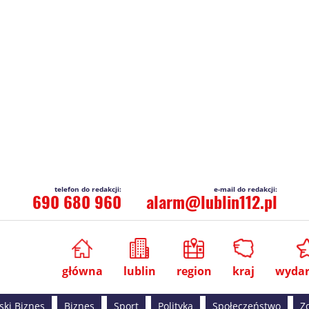
690 680 960
alarm@lublin112.pl
główna
lublin
region
kraj
wydar
ski Biznes
Biznes
Sport
Polityka
Społeczeństwo
Z