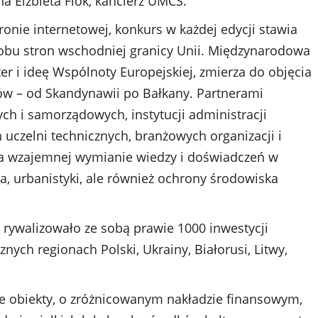
a Elżbieta Fiok, kanclerz UMCS.
ronie internetowej, konkurs w każdej edycji stawia
 obu stron wschodniej granicy Unii. Międzynarodowa
er i ideę Wspólnoty Europejskiej, zmierza do objęcia
w – od Skandynawii po Bałkany. Partnerami
ch i samorządowych, instytucji administracji
uczelni technicznych, branżowych organizacji i
 na wzajemnej wymianie wiedzy i doświadczeń w
wa, urbanistyki, ale również ochrony środowiska
rywalizowało ze sobą prawie 1000 inwestycji
ych regionach Polski, Ukrainy, Białorusi, Litwy,
e obiekty, o zróżnicowanym nakładzie finansowym,