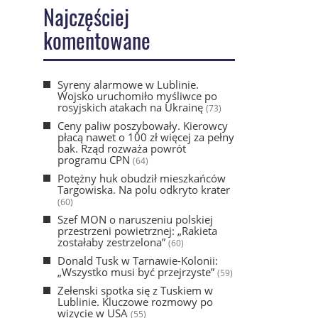
Najczęściej
komentowane
Syreny alarmowe w Lublinie.
Wojsko uruchomiło myśliwce po
rosyjskich atakach na Ukrainę
(73)
Ceny paliw poszybowały. Kierowcy
płacą nawet o 100 zł więcej za pełny
bak. Rząd rozważa powrót
programu CPN
(64)
Potężny huk obudził mieszkańców
Targowiska. Na polu odkryto krater
(60)
Szef MON o naruszeniu polskiej
przestrzeni powietrznej: „Rakieta
zostałaby zestrzelona”
(60)
Donald Tusk w Tarnawie-Kolonii:
„Wszystko musi być przejrzyste”
(59)
Zełenski spotka się z Tuskiem w
Lublinie. Kluczowe rozmowy po
wizycie w USA
(55)