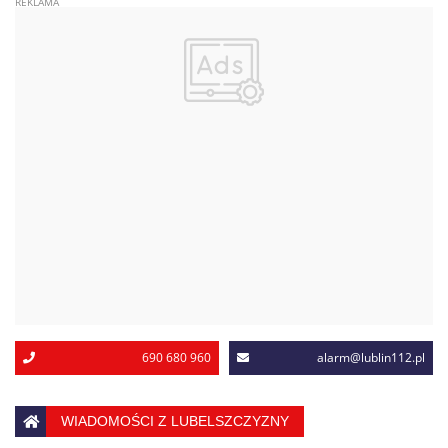
690 680 960
alarm@lublin112.pl
WIADOMOŚCI Z LUBELSZCZYZNY