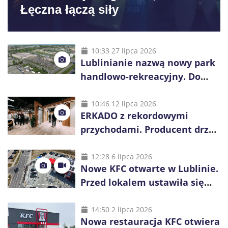
Łęczna łączą siły
10:33 27 lipca 2026
Lublinianie nazwą nowy park
handlowo-rekreacyjny. Do
wygrania 10 tys. zł
10:46 12 lipca 2026
ERKADO z rekordowymi
przychodami. Producent drzwi
świętuje 50-lecie i przyspiesza
inwestycje
12:28 6 lipca 2026
Nowe KFC otwarte w Lublinie.
Przed lokalem ustawiła się
długa kolejka
14:50 2 lipca 2026
Nowa restauracja KFC otwiera