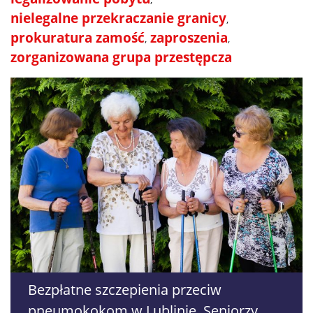
nielegalne przekraczanie granicy
prokuratura zamość
zaproszenia
zorganizowana grupa przestępcza
Bezpłatne szczepienia przeciw
pneumokokom w Lublinie. Seniorzy