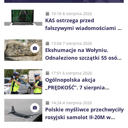
10:18 8 sierpnia 2026
KAS ostrzega przed
fałszywymi wiadomościami o
zwrocie podatku. Oszuści dają
48 godzin
13:04 7 sierpnia 2026
Ekshumacje na Wołyniu.
Odnaleziono szczątki 55 osób,
niemal połowa to dzieci
17:01 6 sierpnia 2026
Ogólnopolska akcja
„PRĘDKOŚĆ”. 7 sierpnia
policjanci ruszą z kontrolami
14:24 4 sierpnia 2026
Polskie myśliwce przechwyciły
rosyjski samolot Ił-20M w
pobliżu Koszalina