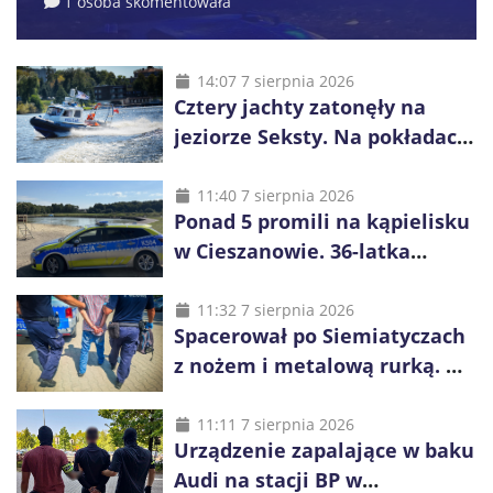
1 osoba skomentowała
14:07 7 sierpnia 2026
Cztery jachty zatonęły na
jeziorze Seksty. Na pokładach
było 37 osób, w tym 29
małoletnich
11:40 7 sierpnia 2026
Ponad 5 promili na kąpielisku
w Cieszanowie. 36-latka
wcześniej została wyciągnięta
z wody
11:32 7 sierpnia 2026
Spacerował po Siemiatyczach
z nożem i metalową rurką. W
plecaku miał skradziony
alkohol i perfumy
11:11 7 sierpnia 2026
Urządzenie zapalające w baku
Audi na stacji BP w