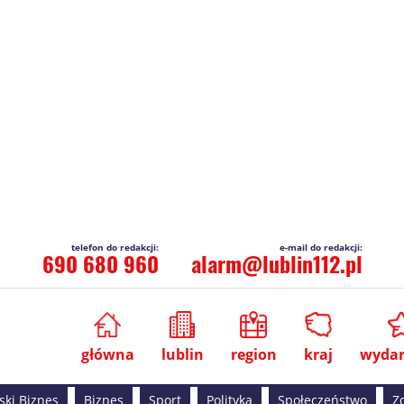
690 680 960
alarm@lublin112.pl
główna
lublin
region
kraj
wydar
ski Biznes
Biznes
Sport
Polityka
Społeczeństwo
Z