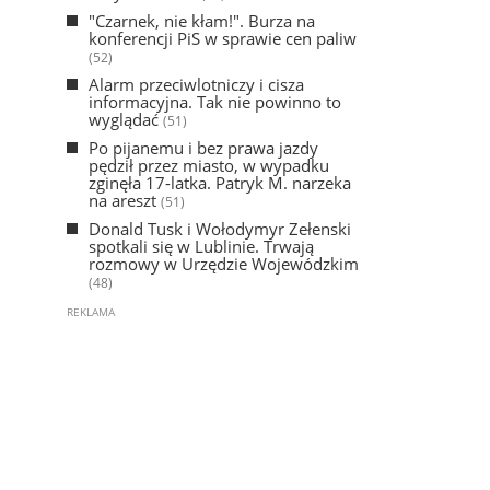
"Czarnek, nie kłam!". Burza na
konferencji PiS w sprawie cen paliw
(52)
Alarm przeciwlotniczy i cisza
informacyjna. Tak nie powinno to
wyglądać
(51)
Po pijanemu i bez prawa jazdy
pędził przez miasto, w wypadku
zginęła 17-latka. Patryk M. narzeka
na areszt
(51)
Donald Tusk i Wołodymyr Zełenski
spotkali się w Lublinie. Trwają
rozmowy w Urzędzie Wojewódzkim
(48)