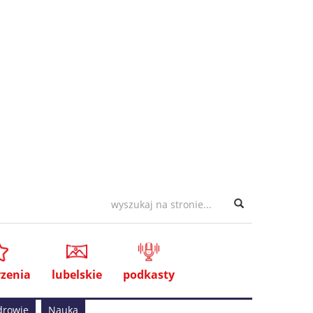
zenia
lubelskie
podkasty
drowie
Nauka