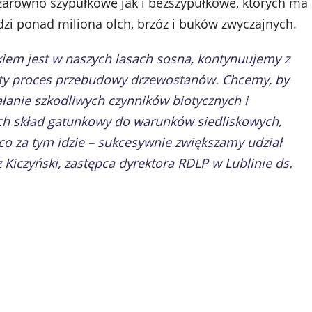
zarówno szypułkowe jak i bezszypułkowe, których ma
zi ponad miliona olch, brzóz i buków zwyczajnych.
em jest w naszych lasach sosna, kontynuujemy z
ty proces przebudowy drzewostanów. Chcemy, by
łanie szkodliwych czynników biotycznych i
ch skład gatunkowy do warunków siedliskowych,
o za tym idzie – sukcesywnie zwiększamy udział
 Kiczyński, zastępca dyrektora RDLP w Lublinie ds.