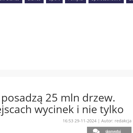
 posadzą 25 mln drzew.
jscach wycinek i nie tylko
16:53 29-11-2024
|
Autor: redakcja
skomentuj