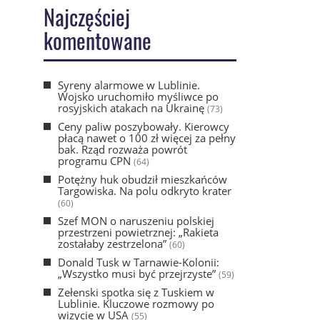
Najczęściej
komentowane
Syreny alarmowe w Lublinie.
Wojsko uruchomiło myśliwce po
rosyjskich atakach na Ukrainę
(73)
Ceny paliw poszybowały. Kierowcy
płacą nawet o 100 zł więcej za pełny
bak. Rząd rozważa powrót
programu CPN
(64)
Potężny huk obudził mieszkańców
Targowiska. Na polu odkryto krater
(60)
Szef MON o naruszeniu polskiej
przestrzeni powietrznej: „Rakieta
zostałaby zestrzelona”
(60)
Donald Tusk w Tarnawie-Kolonii:
„Wszystko musi być przejrzyste”
(59)
Zełenski spotka się z Tuskiem w
Lublinie. Kluczowe rozmowy po
wizycie w USA
(55)