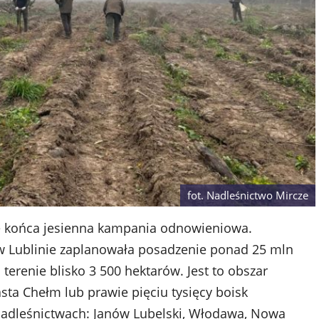
fot. Nadleśnictwo Mircze
e końca jesienna kampania odnowieniowa.
 Lublinie zaplanowała posadzenie ponad 25 mln
erenie blisko 3 500 hektarów. Jest to obszar
ta Chełm lub prawie pięciu tysięcy boisk
 nadleśnictwach: Janów Lubelski, Włodawa, Nowa