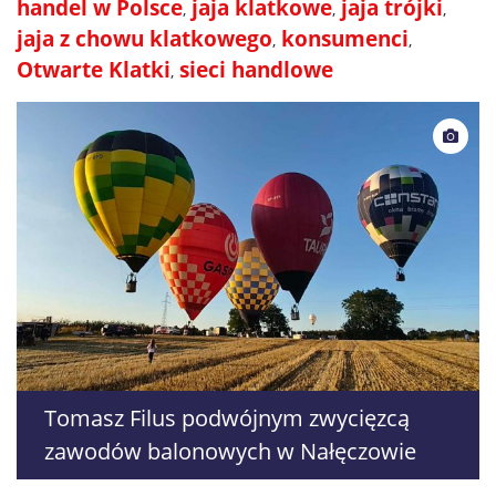
handel w Polsce
jaja klatkowe
jaja trójki
jaja z chowu klatkowego
konsumenci
Otwarte Klatki
sieci handlowe
Tomasz Filus podwójnym zwycięzcą
zawodów balonowych w Nałęczowie