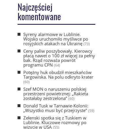
Najczęściej
komentowane
Syreny alarmowe w Lublinie.
Wojsko uruchomiło myśliwce po
rosyjskich atakach na Ukrainę
(73)
Ceny paliw poszybowały. Kierowcy
płacą nawet o 100 zł więcej za pełny
bak. Rząd rozważa powrót
programu CPN
(64)
Potężny huk obudził mieszkańców
Targowiska. Na polu odkryto krater
(60)
Szef MON o naruszeniu polskiej
przestrzeni powietrznej: „Rakieta
zostałaby zestrzelona”
(60)
Donald Tusk w Tarnawie-Kolonii:
„Wszystko musi być przejrzyste”
(59)
Zełenski spotka się z Tuskiem w
Lublinie. Kluczowe rozmowy po
wizycie w USA
(55)