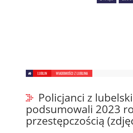
LUBLIN
WIADOMOŚCI Z LUBLINA
Policjanci z lubelsk
podsumowali 2023 rok
przestępczością (zdjęc