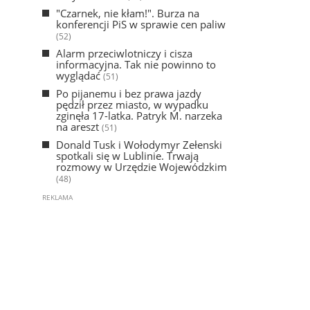
"Czarnek, nie kłam!". Burza na
konferencji PiS w sprawie cen paliw
(52)
Alarm przeciwlotniczy i cisza
informacyjna. Tak nie powinno to
wyglądać
(51)
Po pijanemu i bez prawa jazdy
pędził przez miasto, w wypadku
zginęła 17-latka. Patryk M. narzeka
na areszt
(51)
Donald Tusk i Wołodymyr Zełenski
spotkali się w Lublinie. Trwają
rozmowy w Urzędzie Wojewódzkim
(48)