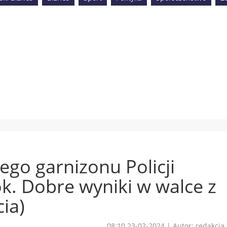
iego garnizonu Policji
. Dobre wyniki w walce z
ia)
08:10 23-02-2024
|
Autor: redakcja