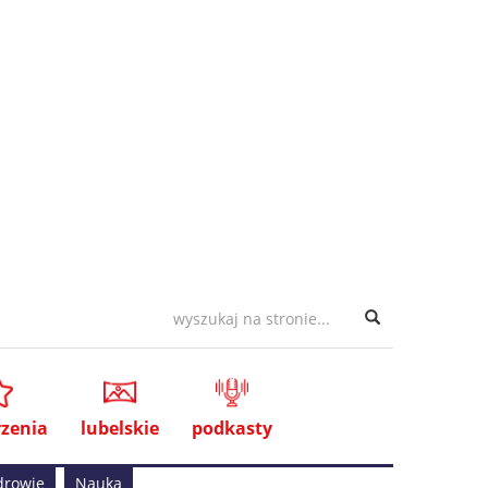
zenia
lubelskie
podkasty
drowie
Nauka