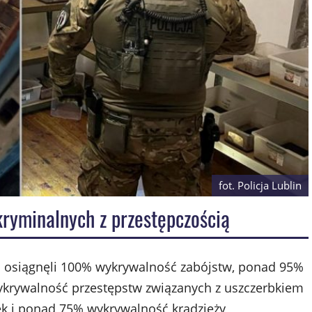
fot. Policja Lublin
ryminalnych z przestępczością
u osiągnęli 100% wykrywalność zabójstw, ponad 95%
ykrywalność przestępstw związanych z uszczerbkiem
k i ponad 75% wykrywalność kradzieży