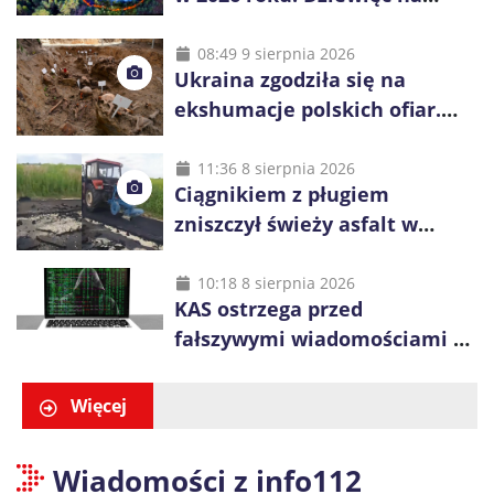
dziesięć powoduje człowiek
08:49 9 sierpnia 2026
Ukraina zgodziła się na
ekshumacje polskich ofiar.
Prace obejmą Hutę Pieniacką
i Ugły
11:36 8 sierpnia 2026
Ciągnikiem z pługiem
zniszczył świeży asfalt w
Gliwicach. Policja zatrzymała
60-latka
10:18 8 sierpnia 2026
KAS ostrzega przed
fałszywymi wiadomościami o
zwrocie podatku. Oszuści dają
48 godzin
Więcej
Wiadomości z info112