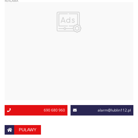
690 680 960
alarm@lublin112.pl
PUŁAWY