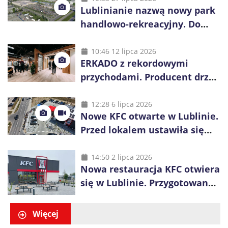
Lublinianie nazwą nowy park
handlowo-rekreacyjny. Do
wygrania 10 tys. zł
10:46 12 lipca 2026
ERKADO z rekordowymi
przychodami. Producent drzwi
świętuje 50-lecie i przyspiesza
inwestycje
12:28 6 lipca 2026
Nowe KFC otwarte w Lublinie.
Przed lokalem ustawiła się
długa kolejka
14:50 2 lipca 2026
Nowa restauracja KFC otwiera
się w Lublinie. Przygotowano
promocje dla pierwszych gości
Więcej