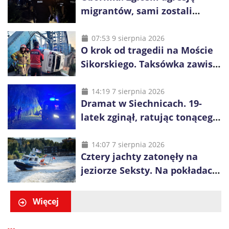
migrantów, sami zostali
zatrzymani. Policja ujawniła
proceder
07:53 9 sierpnia 2026
O krok od tragedii na Moście
Sikorskiego. Taksówka zawisła
kilka metrów nad Odrą
14:19 7 sierpnia 2026
Dramat w Siechnicach. 19-
latek zginął, ratując tonącego
14-latka
14:07 7 sierpnia 2026
Cztery jachty zatonęły na
jeziorze Seksty. Na pokładach
było 37 osób, w tym 29
małoletnich
Więcej