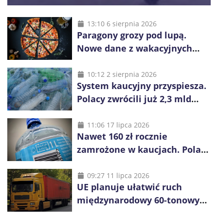
13:10 6 sierpnia 2026
Paragony grozy pod lupą.
Nowe dane z wakacyjnych
kurortów
10:12 2 sierpnia 2026
System kaucyjny przyspiesza.
Polacy zwrócili już 2,3 mld
opakowań
11:06 17 lipca 2026
Nawet 160 zł rocznie
zamrożone w kaucjach. Polacy
mogą tracić pieniądze przez
vouchery
09:27 11 lipca 2026
UE planuje ułatwić ruch
międzynarodowy 60-tonowych
ciężarówek. Kolej obawia się