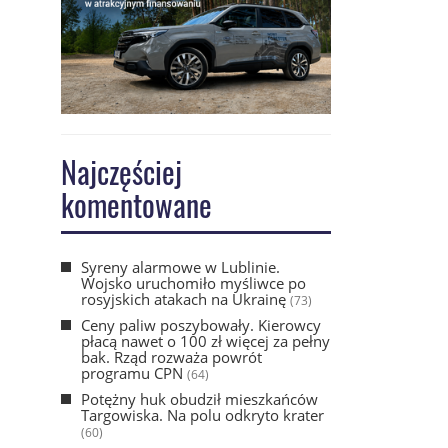
Najczęściej
komentowane
Syreny alarmowe w Lublinie.
Wojsko uruchomiło myśliwce po
rosyjskich atakach na Ukrainę
(73)
Ceny paliw poszybowały. Kierowcy
płacą nawet o 100 zł więcej za pełny
bak. Rząd rozważa powrót
programu CPN
(64)
Potężny huk obudził mieszkańców
Targowiska. Na polu odkryto krater
(60)