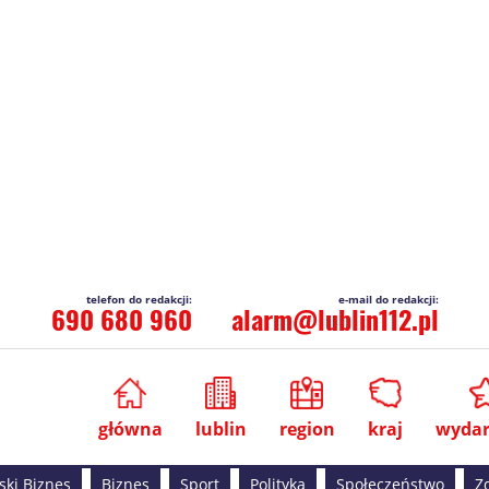
690 680 960
alarm@lublin112.pl
główna
lublin
region
kraj
wydar
ski Biznes
Biznes
Sport
Polityka
Społeczeństwo
Z