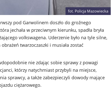
fot. Policja Mazowiecka
ierwszy pod Garwolinem doszło do groźnego
tóra jechała w przeciwnym kierunku, spadła bryła
żającego volkswagena. Uderzenie było na tyle silne,
obrażeń twarzoczaszki i musiała zostać
awdopodobnie nie zdając sobie sprawy z powagi
icjanci, którzy natychmiast przybyli na miejsce,
nia sprawcy, a także zabezpieczyli dowody mające
ojazdu ciężarowego.