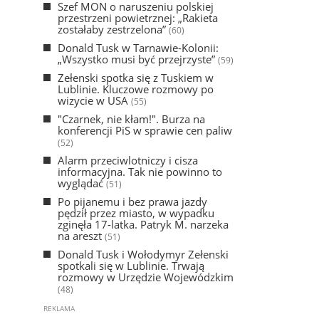
Szef MON o naruszeniu polskiej
przestrzeni powietrznej: „Rakieta
zostałaby zestrzelona”
(60)
Donald Tusk w Tarnawie-Kolonii:
„Wszystko musi być przejrzyste”
(59)
Zełenski spotka się z Tuskiem w
Lublinie. Kluczowe rozmowy po
wizycie w USA
(55)
"Czarnek, nie kłam!". Burza na
konferencji PiS w sprawie cen paliw
(52)
Alarm przeciwlotniczy i cisza
informacyjna. Tak nie powinno to
wyglądać
(51)
Po pijanemu i bez prawa jazdy
pędził przez miasto, w wypadku
zginęła 17-latka. Patryk M. narzeka
na areszt
(51)
Donald Tusk i Wołodymyr Zełenski
spotkali się w Lublinie. Trwają
rozmowy w Urzędzie Wojewódzkim
(48)