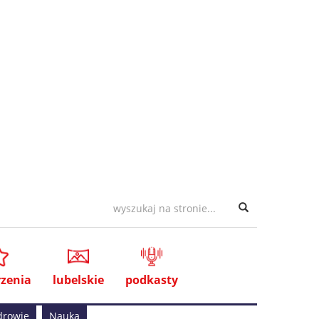
zenia
lubelskie
podkasty
drowie
Nauka