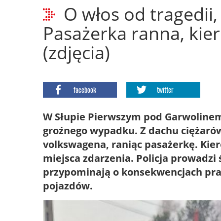
O włos od tragedii,
Pasażerka ranna, kie
(zdjęcia)
facebook
twitter
W Słupie Pierwszym pod Garwolinem
groźnego wypadku. Z dachu ciężarówk
volkswagena, raniąc pasażerkę. Kie
miejsca zdarzenia. Policja prowadzi 
przypominają o konsekwencjach pra
pojazdów.