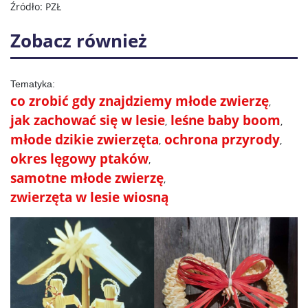
Źródło: PZŁ
Zobacz również
co zrobić gdy znajdziemy młode zwierzę
jak zachować się w lesie
leśne baby boom
młode dzikie zwierzęta
ochrona przyrody
okres lęgowy ptaków
samotne młode zwierzę
zwierzęta w lesie wiosną