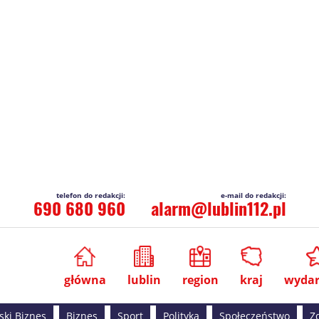
690 680 960
alarm@lublin112.pl
główna
lublin
region
kraj
wydar
ski Biznes
Biznes
Sport
Polityka
Społeczeństwo
Z