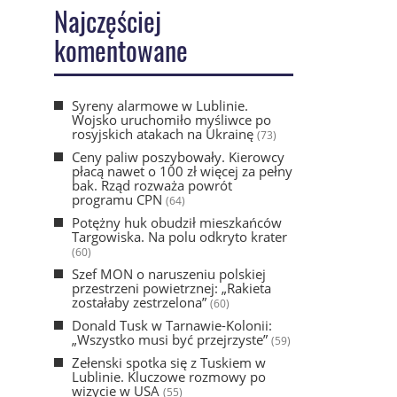
Najczęściej
komentowane
Syreny alarmowe w Lublinie.
Wojsko uruchomiło myśliwce po
rosyjskich atakach na Ukrainę
(73)
Ceny paliw poszybowały. Kierowcy
płacą nawet o 100 zł więcej za pełny
bak. Rząd rozważa powrót
programu CPN
(64)
Potężny huk obudził mieszkańców
Targowiska. Na polu odkryto krater
(60)
Szef MON o naruszeniu polskiej
przestrzeni powietrznej: „Rakieta
zostałaby zestrzelona”
(60)
Donald Tusk w Tarnawie-Kolonii:
„Wszystko musi być przejrzyste”
(59)
Zełenski spotka się z Tuskiem w
Lublinie. Kluczowe rozmowy po
wizycie w USA
(55)