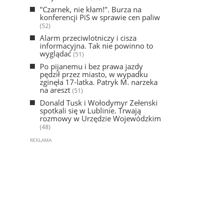
"Czarnek, nie kłam!". Burza na
konferencji PiS w sprawie cen paliw
(52)
Alarm przeciwlotniczy i cisza
informacyjna. Tak nie powinno to
wyglądać
(51)
Po pijanemu i bez prawa jazdy
pędził przez miasto, w wypadku
zginęła 17-latka. Patryk M. narzeka
na areszt
(51)
Donald Tusk i Wołodymyr Zełenski
spotkali się w Lublinie. Trwają
rozmowy w Urzędzie Wojewódzkim
(48)