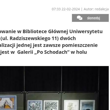
07:33 22-02-2024
|
Autor: redakcja
skomentuj
zowanie w Bibliotece Głównej Uniwersytetu
 (ul. Radziszewskiego 11) dwóch
izacji jednej jest zawsze pomieszczenie
est w Galerii „Po Schodach” w holu