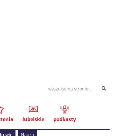
zenia
lubelskie
podkasty
drowie
Nauka