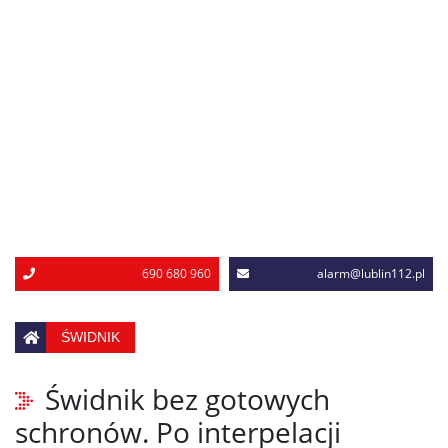
690 680 960
alarm@lublin112.pl
ŚWIDNIK
Świdnik bez gotowych
schronów. Po interpelacji