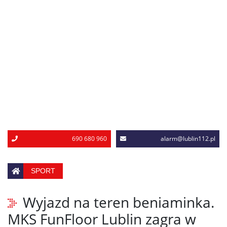
690 680 960
alarm@lublin112.pl
SPORT
Wyjazd na teren beniaminka.
MKS FunFloor Lublin zagra w