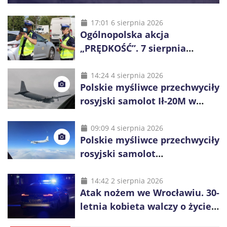
17:01 6 sierpnia 2026
Ogólnopolska akcja
„PRĘDKOŚĆ”. 7 sierpnia
policjanci ruszą z kontrolami
14:24 4 sierpnia 2026
Polskie myśliwce przechwyciły
rosyjski samolot Ił-20M w
pobliżu Koszalina
09:09 4 sierpnia 2026
Polskie myśliwce przechwyciły
rosyjski samolot
rozpoznawczy nad Bałtykiem
14:42 2 sierpnia 2026
Atak nożem we Wrocławiu. 30-
letnia kobieta walczy o życie,
zatrzymano 18-letniego