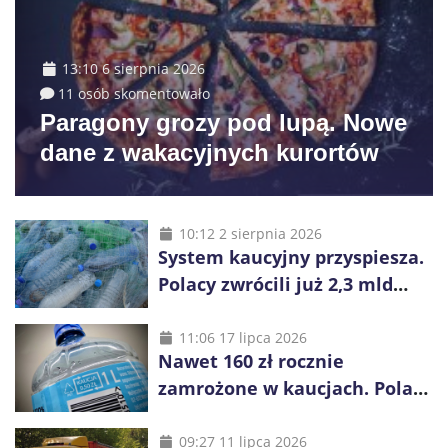
13:10 6 sierpnia 2026
11 osób skomentowało
Paragony grozy pod lupą. Nowe
dane z wakacyjnych kurortów
10:12 2 sierpnia 2026
System kaucyjny przyspiesza.
Polacy zwrócili już 2,3 mld
opakowań
11:06 17 lipca 2026
Nawet 160 zł rocznie
zamrożone w kaucjach. Polacy
mogą tracić pieniądze przez
vouchery
09:27 11 lipca 2026