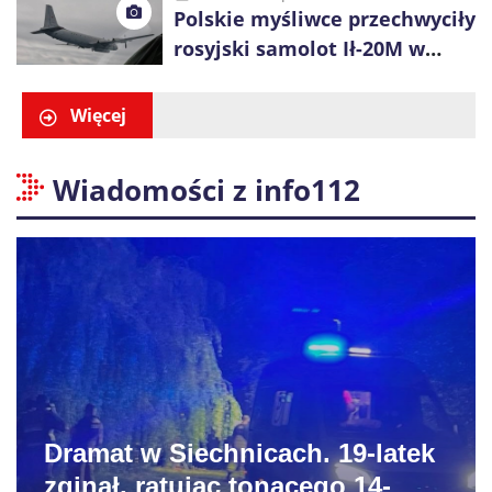
Polskie myśliwce przechwyciły
rosyjski samolot Ił-20M w
pobliżu Koszalina
Więcej
Wiadomości z info112
Dramat w Siechnicach. 19-latek
zginął, ratując tonącego 14-