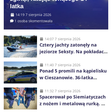
latka
14:19 7 sierpnia 2026
1 osoba skomentowała
14:07 7 sierpnia 2026
Cztery jachty zatonęły na
jeziorze Seksty. Na pokładach
było 37 osób, w tym 29
małoletnich
11:40 7 sierpnia 2026
Ponad 5 promili na kąpielisku
w Cieszanowie. 36-latka
wcześniej została wyciągnięta
z wody
11:32 7 sierpnia 2026
Spacerował po Siemiatyczach
z nożem i metalową rurką. W
plecaku miał skradziony