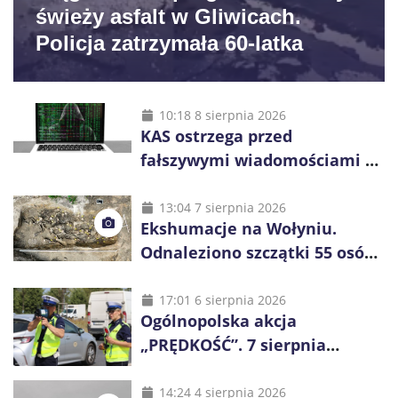
świeży asfalt w Gliwicach.
Policja zatrzymała 60-latka
10:18 8 sierpnia 2026
KAS ostrzega przed
fałszywymi wiadomościami o
zwrocie podatku. Oszuści dają
48 godzin
13:04 7 sierpnia 2026
Ekshumacje na Wołyniu.
Odnaleziono szczątki 55 osób,
niemal połowa to dzieci
17:01 6 sierpnia 2026
Ogólnopolska akcja
„PRĘDKOŚĆ”. 7 sierpnia
policjanci ruszą z kontrolami
14:24 4 sierpnia 2026