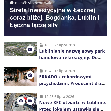
10 osób skomentowało
Strefa Inwestycyjna w Łęcznej
coraz bliżej. Bogdanka, Lublin i
Łęczna łączą siły
10:33 27 lipca 2026
Lublinianie nazwą nowy park
handlowo-rekreacyjny. Do
wygrania 10 tys. zł
10:46 12 lipca 2026
ERKADO z rekordowymi
przychodami. Producent drzwi
świętuje 50-lecie i przyspiesza
inwestycje
12:28 6 lipca 2026
Nowe KFC otwarte w Lublinie.
Przed lokalem ustawiła się