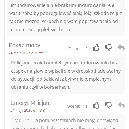
umundurowanie a nie brak umundurowania. Ale
was trzeba by podregulować białą lolą, szkoda że już
tak nie można. W łbach się wam poprzewracało od
tej demokracji plebsie, haha.
Pokaż mody
Ocena: 12
24 maja 2026 o 10:55
Policjanci w niekompletnym umundurowaniu bez
czapek na głowie wpisali się w dresskod adekwatny
do sytuacji, bo Sakiewicz był w niekompletnym
ubraniu czyli w bokserkach.
Emeryt Milicjant
Ocena: -11
24 maja 2026 o 11:13
Ty durniu w pomieszczeniach nie mają obowiązku
mieć czapek, hahaha ale z was łby co przepisów