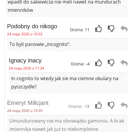
wpadli do sakiewicza nie meli nawet na mundurach
imienników
Podobny do nikogo
Ocena: 11
24 maja 2026 o 10:33
To byli panowie „incognito”.
Ignacy inacy
Ocena: -4
24 maja 2026 o 11:34
In cognito to wtedy jak sie ma ciemne okulary na
pyszczydle?
Emeryt Milicjant
Ocena: -18
24 maja 2026 o 10:39
Umundurowany nie ma obowiązku gamoniu. A brak
imiennika nawet jak już to niekompletne