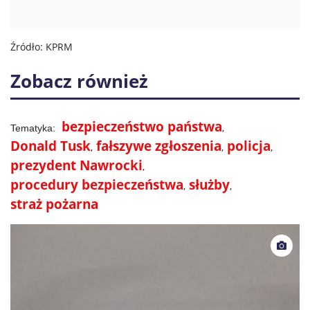
Źródło: KPRM
Zobacz również
bezpieczeństwo państwa
Donald Tusk
fałszywe zgłoszenia
policja
prezydent Nawrocki
procedury bezpieczeństwa
służby
straż pożarna