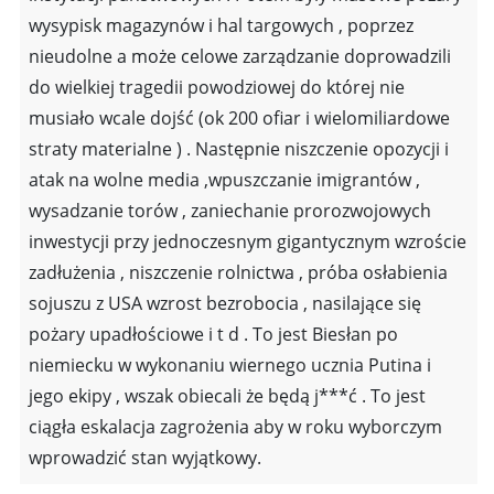
wysypisk magazynów i hal targowych , poprzez
nieudolne a może celowe zarządzanie doprowadzili
do wielkiej tragedii powodziowej do której nie
musiało wcale dojść (ok 200 ofiar i wielomiliardowe
straty materialne ) . Następnie niszczenie opozycji i
atak na wolne media ,wpuszczanie imigrantów ,
wysadzanie torów , zaniechanie prorozwojowych
inwestycji przy jednoczesnym gigantycznym wzroście
zadłużenia , niszczenie rolnictwa , próba osłabienia
sojuszu z USA wzrost bezrobocia , nasilające się
pożary upadłościowe i t d . To jest Biesłan po
niemiecku w wykonaniu wiernego ucznia Putina i
jego ekipy , wszak obiecali że będą j***ć . To jest
ciągła eskalacja zagrożenia aby w roku wyborczym
wprowadzić stan wyjątkowy.