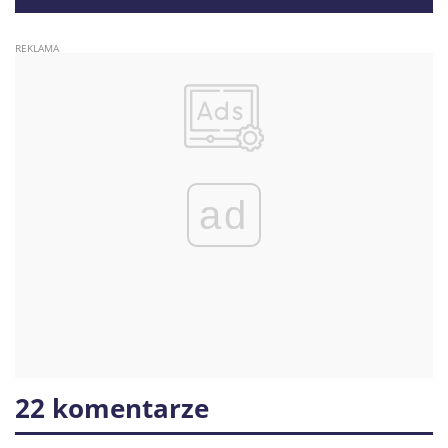
gdzie nie uruchomiono syren
ad
22 komentarze