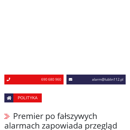
690 680 960
alarm@lublin112.pl
POLITYKA
Premier po fałszywych
alarmach zapowiada przegląd