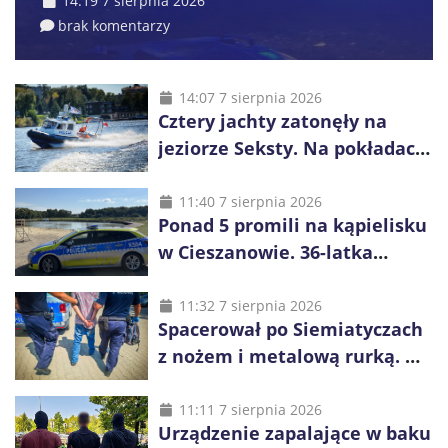
14:19 7 sierpnia 2026
brak komentarzy
14:07 7 sierpnia 2026
Cztery jachty zatonęły na
jeziorze Seksty. Na pokładach
było 37 osób, w tym 29
małoletnich
11:40 7 sierpnia 2026
Ponad 5 promili na kąpielisku
w Cieszanowie. 36-latka
wcześniej została wyciągnięta
z wody
11:32 7 sierpnia 2026
Spacerował po Siemiatyczach
z nożem i metalową rurką. W
plecaku miał skradziony
alkohol i perfumy
11:11 7 sierpnia 2026
Urządzenie zapalające w baku