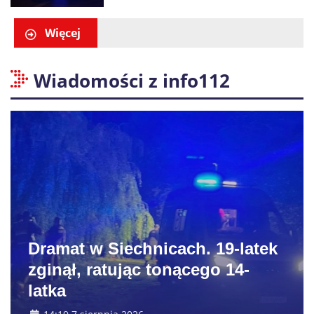
zatrzymano 18-letniego
obywatela Ukrainy
Więcej
Wiadomości z info112
Dramat w Siechnicach. 19-latek
zginął, ratując tonącego 14-
latka