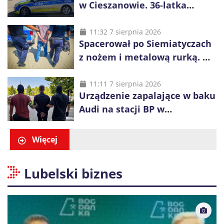
w Cieszanowie. 36-latka
wcześniej została wyciągnięta
z wody
11:32 7 sierpnia 2026
Spacerował po Siemiatyczach
z nożem i metalową rurką. W
plecaku miał skradziony
alkohol i perfumy
11:11 7 sierpnia 2026
Urządzenie zapalające w baku
Audi na stacji BP w
Swarzędzu. Zatrzymano
właściciela auta
Więcej
Lubelski biznes