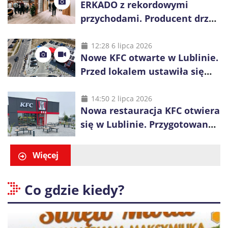
ERKADO z rekordowymi
przychodami. Producent drzwi
świętuje 50-lecie i przyspiesza
inwestycje
12:28 6 lipca 2026
Nowe KFC otwarte w Lublinie.
Przed lokalem ustawiła się
długa kolejka
14:50 2 lipca 2026
Nowa restauracja KFC otwiera
się w Lublinie. Przygotowano
promocje dla pierwszych gości
Więcej
Co gdzie kiedy?