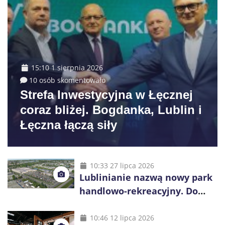
15:10 1 sierpnia 2026
10 osób skomentowało
Strefa Inwestycyjna w Łęcznej
coraz bliżej. Bogdanka, Lublin i
Łęczna łączą siły
10:33 27 lipca 2026
Lublinianie nazwą nowy park
handlowo-rekreacyjny. Do
wygrania 10 tys. zł
10:46 12 lipca 2026