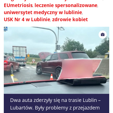
EUmetriosis
leczenie spersonalizowane
uniwersytet medyczny w lublinie
USK Nr 4 w Lublinie
zdrowie kobiet
Dwa auta zderzyły się na trasie Lublin –
Lubartów. Były problemy z przejazdem