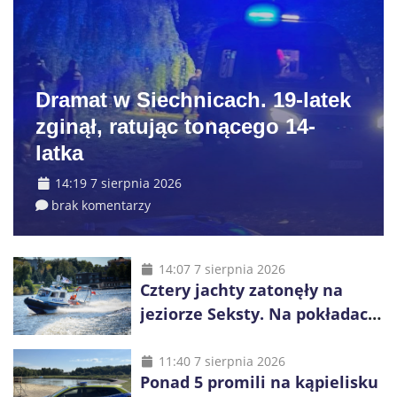
Dramat w Siechnicach. 19-latek
zginął, ratując tonącego 14-
latka
14:19 7 sierpnia 2026
brak komentarzy
14:07 7 sierpnia 2026
Cztery jachty zatonęły na
jeziorze Seksty. Na pokładach
było 37 osób, w tym 29
małoletnich
11:40 7 sierpnia 2026
Ponad 5 promili na kąpielisku