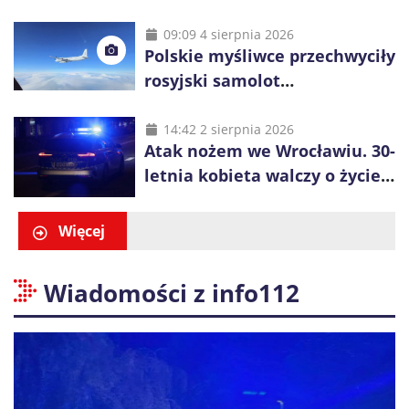
pobliżu Koszalina
09:09 4 sierpnia 2026
Polskie myśliwce przechwyciły
rosyjski samolot
rozpoznawczy nad Bałtykiem
14:42 2 sierpnia 2026
Atak nożem we Wrocławiu. 30-
letnia kobieta walczy o życie,
zatrzymano 18-letniego
obywatela Ukrainy
Więcej
Wiadomości z info112