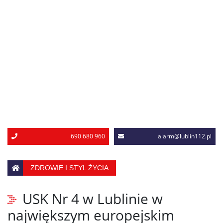
690 680 960
alarm@lublin112.pl
ZDROWIE I STYL ŻYCIA
USK Nr 4 w Lublinie w
największym europejskim