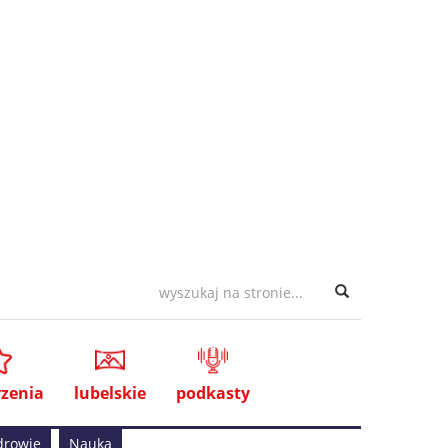
zenia
lubelskie
podkasty
drowie
Nauka