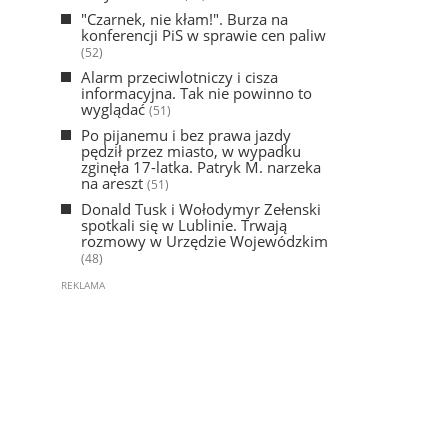
"Czarnek, nie kłam!". Burza na
konferencji PiS w sprawie cen paliw
(52)
Alarm przeciwlotniczy i cisza
informacyjna. Tak nie powinno to
wyglądać
(51)
Po pijanemu i bez prawa jazdy
pędził przez miasto, w wypadku
zginęła 17-latka. Patryk M. narzeka
na areszt
(51)
Donald Tusk i Wołodymyr Zełenski
spotkali się w Lublinie. Trwają
rozmowy w Urzędzie Wojewódzkim
(48)