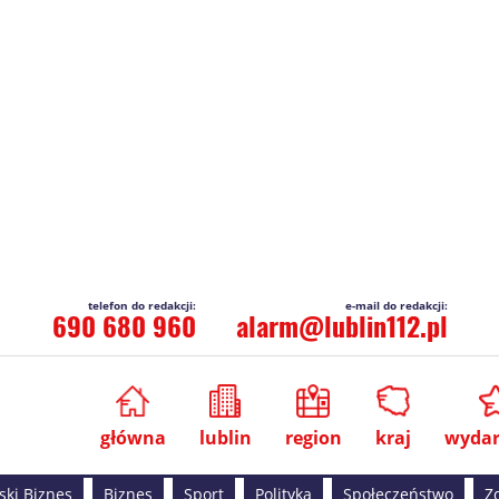
690 680 960
alarm@lublin112.pl
główna
lublin
region
kraj
wydar
ski Biznes
Biznes
Sport
Polityka
Społeczeństwo
Z