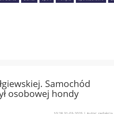
łgiewskiej. Samochód
tył osobowej hondy
10:28 31-03-2025
|
Autor: redakcja