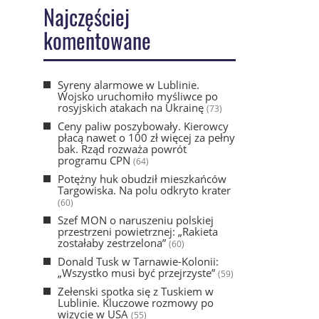
Najczęściej
komentowane
Syreny alarmowe w Lublinie.
Wojsko uruchomiło myśliwce po
rosyjskich atakach na Ukrainę
(73)
Ceny paliw poszybowały. Kierowcy
płacą nawet o 100 zł więcej za pełny
bak. Rząd rozważa powrót
programu CPN
(64)
Potężny huk obudził mieszkańców
Targowiska. Na polu odkryto krater
(60)
Szef MON o naruszeniu polskiej
przestrzeni powietrznej: „Rakieta
zostałaby zestrzelona”
(60)
Donald Tusk w Tarnawie-Kolonii:
„Wszystko musi być przejrzyste”
(59)
Zełenski spotka się z Tuskiem w
Lublinie. Kluczowe rozmowy po
wizycie w USA
(55)