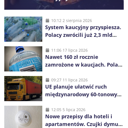
10:12 2 sierpnia 2026
System kaucyjny przyspiesza.
Polacy zwrócili już 2,3 mld
opakowań
11:06 17 lipca 2026
Nawet 160 zł rocznie
zamrożone w kaucjach. Polacy
mogą tracić pieniądze przez
vouchery
09:27 11 lipca 2026
UE planuje ułatwić ruch
międzynarodowy 60-tonowych
ciężarówek. Kolej obawia się
konkurencji
12:05 5 lipca 2026
Nowe przepisy dla hoteli i
apartamentów. Czujki dymu