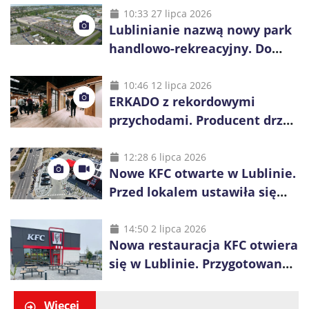
10:33 27 lipca 2026
Lublinianie nazwą nowy park
handlowo-rekreacyjny. Do
wygrania 10 tys. zł
10:46 12 lipca 2026
ERKADO z rekordowymi
przychodami. Producent drzwi
świętuje 50-lecie i przyspiesza
inwestycje
12:28 6 lipca 2026
Nowe KFC otwarte w Lublinie.
Przed lokalem ustawiła się
długa kolejka
14:50 2 lipca 2026
Nowa restauracja KFC otwiera
się w Lublinie. Przygotowano
promocje dla pierwszych gości
Więcej