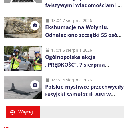
fałszywymi wiadomościami o
zwrocie podatku. Oszuści dają
48 godzin
13:04 7 sierpnia 2026
Ekshumacje na Wołyniu.
Odnaleziono szczątki 55 osób,
niemal połowa to dzieci
17:01 6 sierpnia 2026
Ogólnopolska akcja
„PRĘDKOŚĆ”. 7 sierpnia
policjanci ruszą z kontrolami
14:24 4 sierpnia 2026
Polskie myśliwce przechwyciły
rosyjski samolot Ił-20M w
pobliżu Koszalina
Więcej