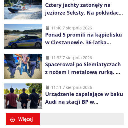
Cztery jachty zatonęły na
jeziorze Seksty. Na pokładach
było 37 osób, w tym 29
małoletnich
11:40 7 sierpnia 2026
Ponad 5 promili na kąpielisku
w Cieszanowie. 36-latka
wcześniej została wyciągnięta
z wody
11:32 7 sierpnia 2026
Spacerował po Siemiatyczach
z nożem i metalową rurką. W
plecaku miał skradziony
alkohol i perfumy
11:11 7 sierpnia 2026
Urządzenie zapalające w baku
Audi na stacji BP w
Swarzędzu. Zatrzymano
właściciela auta
Więcej