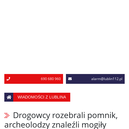
690 680 960
alarm@lublin112.pl
WIADOMOŚCI Z LUBLINA
Drogowcy rozebrali pomnik,
archeolodzy znaleźli mogiły