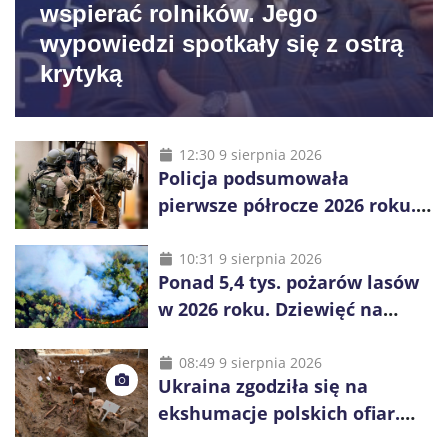
wspierać rolników. Jego
wypowiedzi spotkały się z ostrą
krytyką
12:30 9 sierpnia 2026
Policja podsumowała
pierwsze półrocze 2026 roku.
Rekordowe 92,3 tony
zabezpieczonych narkotyków
10:31 9 sierpnia 2026
Ponad 5,4 tys. pożarów lasów
w 2026 roku. Dziewięć na
dziesięć powoduje człowiek
08:49 9 sierpnia 2026
Ukraina zgodziła się na
ekshumacje polskich ofiar.
Prace obejmą Hutę Pieniacką