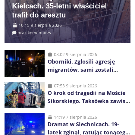
Kielcach. 35-letni właściciel
trafił do aresztu
10:15 9 sierpnia 2026
brak komentarzy
08:02 9 sierpnia 2026
Oborniki. Zgłosili agresję
migrantów, sami zostali
zatrzymani. Policja ujawniła
proceder
07:53 9 sierpnia 2026
O krok od tragedii na Moście
Sikorskiego. Taksówka zawisła
kilka metrów nad Odrą
14:19 7 sierpnia 2026
Dramat w Siechnicach. 19-
latek zginął, ratując tonącego