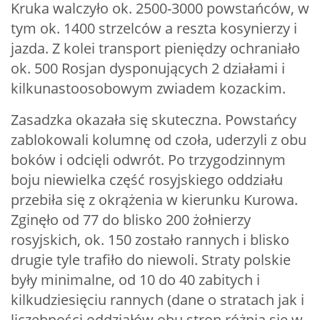
Kruka walczyło ok. 2500-3000 powstańców, w
tym ok. 1400 strzelców a reszta kosynierzy i
jazda. Z kolei transport pieniędzy ochraniało
ok. 500 Rosjan dysponujących 2 działami i
kilkunastoosobowym zwiadem kozackim.
Zasadzka okazała się skuteczna. Powstańcy
zablokowali kolumnę od czoła, uderzyli z obu
boków i odcięli odwrót. Po trzygodzinnym
boju niewielka część rosyjskiego oddziału
przebiła się z okrążenia w kierunku Kurowa.
Zginęło od 77 do blisko 200 żołnierzy
rosyjskich, ok. 150 zostało rannych i blisko
drugie tyle trafiło do niewoli. Straty polskie
były minimalne, od 10 do 40 zabitych i
kilkudziesięciu rannych (dane o stratach jak i
liczebności oddziałów obu stron różnią się w