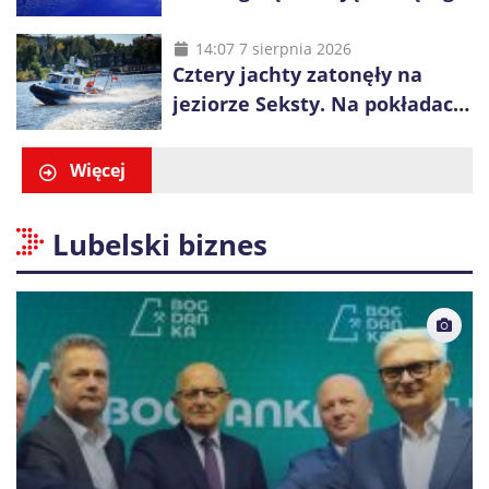
14-latka
14:07 7 sierpnia 2026
Cztery jachty zatonęły na
jeziorze Seksty. Na pokładach
było 37 osób, w tym 29
małoletnich
Więcej
Lubelski biznes