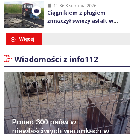
i Ugły
11:36 8 sierpnia 2026
Ciągnikiem z pługiem
zniszczył świeży asfalt w
Gliwicach. Policja zatrzymała
60-latka
Więcej
Wiadomości z info112
Ponad 300 psów w
niewłaściwych warunkach w