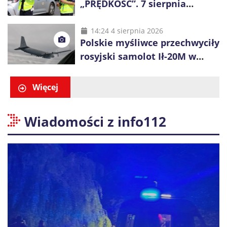
„PRĘDKOŚĆ”. 7 sierpnia
policjanci ruszą z kontrolami
14:24 4 sierpnia 2026
Polskie myśliwce przechwyciły
rosyjski samolot Ił-20M w
pobliżu Koszalina
Więcej
Wiadomości z info112