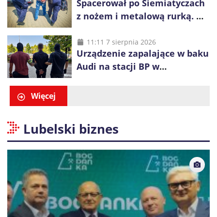
Spacerował po Siemiatyczach
z nożem i metalową rurką. W
plecaku miał skradziony
alkohol i perfumy
11:11 7 sierpnia 2026
Urządzenie zapalające w baku
Audi na stacji BP w
Swarzędzu. Zatrzymano
właściciela auta
Więcej
Lubelski biznes