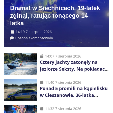
Dramat w Siechnicach. 19-latek
zginął, ratując tonącego 14-
latka
14:19 7 sierpnia 2026
1 osoba skomentowała
14:07 7 sierpnia 2026
Cztery jachty zatonęły na
jeziorze Seksty. Na pokładach
było 37 osób, w tym 29
małoletnich
11:40 7 sierpnia 2026
Ponad 5 promili na kąpielisku
w Cieszanowie. 36-latka
wcześniej została wyciągnięta
z wody
11:32 7 sierpnia 2026