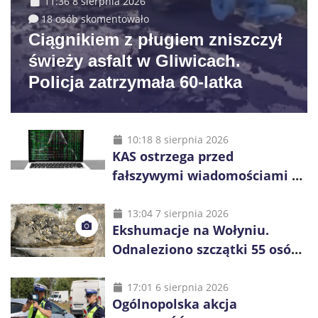
11:36 8 sierpnia 2026
18 osób skomentowało
Ciągnikiem z pługiem zniszczył
świeży asfalt w Gliwicach.
Policja zatrzymała 60-latka
10:18 8 sierpnia 2026
KAS ostrzega przed
fałszywymi wiadomościami o
zwrocie podatku. Oszuści dają
48 godzin
13:04 7 sierpnia 2026
Ekshumacje na Wołyniu.
Odnaleziono szczątki 55 osób,
niemal połowa to dzieci
17:01 6 sierpnia 2026
Ogólnopolska akcja