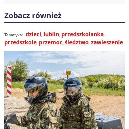
Zobacz również
dzieci
lublin
przedszkolanka
przedszkole
przemoc
śledztwo
zawieszenie