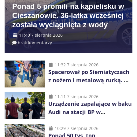
Ponad 5 promili na kąpielisku w
Cieszanowie. 36-latka wcześniej
została wyciągnięta z wody
11:40 7 sierpnia 2026
brak komentarzy
11:32 7 sierpnia 2026
Spacerował po Siemiatyczach
z nożem i metalową rurką. W
plecaku miał skradziony
alkohol i perfumy
11:11 7 sierpnia 2026
Urządzenie zapalające w baku
Audi na stacji BP w
Swarzędzu. Zatrzymano
właściciela auta
10:29 7 sierpnia 2026
Ponad 50 tys. ton