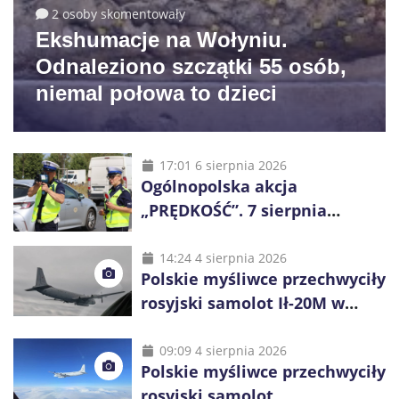
2 osoby skomentowały
Ekshumacje na Wołyniu.
Odnaleziono szczątki 55 osób,
niemal połowa to dzieci
17:01 6 sierpnia 2026
Ogólnopolska akcja
„PRĘDKOŚĆ”. 7 sierpnia
policjanci ruszą z kontrolami
14:24 4 sierpnia 2026
Polskie myśliwce przechwyciły
rosyjski samolot Ił-20M w
pobliżu Koszalina
09:09 4 sierpnia 2026
Polskie myśliwce przechwyciły
rosyjski samolot