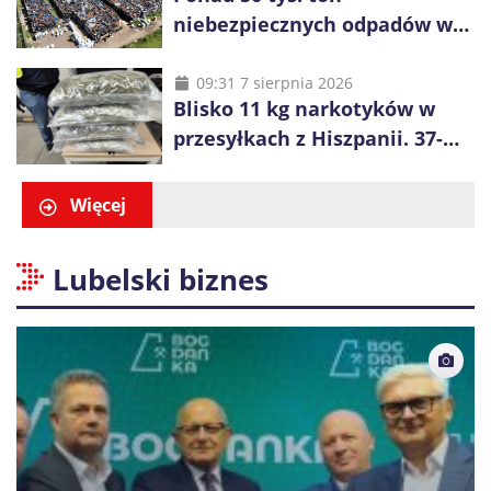
niebezpiecznych odpadów w
Rogowcu. Służby ponownie
weszły na jedno z
09:31 7 sierpnia 2026
Blisko 11 kg narkotyków w
największych składowisk w
przesyłkach z Hiszpanii. 37-
Europie
latek zatrzymany w Krakowie
Więcej
Lubelski biznes