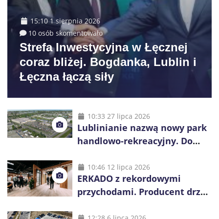
15:10 1 sierpnia 2026
10 osób skomentowało
Strefa Inwestycyjna w Łęcznej
coraz bliżej. Bogdanka, Lublin i
Łęczna łączą siły
10:33 27 lipca 2026
Lublinianie nazwą nowy park
handlowo-rekreacyjny. Do
wygrania 10 tys. zł
10:46 12 lipca 2026
ERKADO z rekordowymi
przychodami. Producent drzwi
świętuje 50-lecie i przyspiesza
inwestycje
12:28 6 lipca 2026