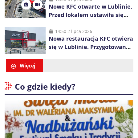
Nowe KFC otwarte w Lublinie.
Przed lokalem ustawiła się
długa kolejka
14:50 2 lipca 2026
Nowa restauracja KFC otwiera
się w Lublinie. Przygotowano
promocje dla pierwszych gości
Więcej
Co gdzie kiedy?