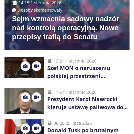
14:15 1 sierpnia 2026
3 osoby skomentowały
Sejm wzmacnia sądowy nadzór
nad kontrolą operacyjną. Nowe
przepisy trafią do Senatu
13:21 1 sierpnia 2026
Szef MON o naruszeniu
polskiej przestrzeni
powietrznej: „Rakieta
zostałaby zestrzelona”
11:57 1 sierpnia 2026
Prezydent Karol Nawrocki
kieruje ustawę paliwową do
Trybunału Konstytucyjnego.
Ostrzega przed podwyżkami
08:20 29 lipca 2026
Donald Tusk po brutalnym