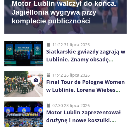
Motor Lublin walczył do końca.
Jagiellonia wygrywa przy
komplecie publiczności
11:22 31 lipca 2026
Siatkarskie gwiazdy zagrają w
Lublinie. Znamy obsadę
Bogdanka Volley Cup 2026
11:42 26 lipca 2026
Finał Tour de Pologne Women
w Lublinie. Lorena Wiebes
broni prowadzenia
07:30 23 lipca 2026
Motor Lublin zaprezentował
drużynę i nowe koszulki.
Mariusz Misiura poprowadzi