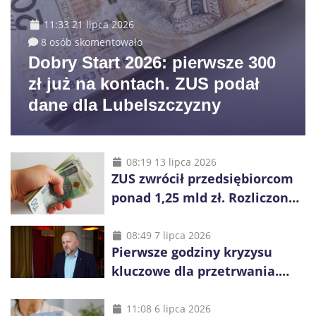
11:33 21 lipca 2026
8 osób skomentowało
Dobry Start 2026: pierwsze 300
zł już na kontach. ZUS podał
dane dla Lubelszczyzny
08:19 13 lipca 2026
ZUS zwrócił przedsiębiorcom
ponad 1,25 mld zł. Rozliczono
niemal wszystkie wnioski
08:49 7 lipca 2026
Pierwsze godziny kryzysu
kluczowe dla przetrwania.
Służby nie dotrą do
wszystkich od razu
11:08 6 lipca 2026