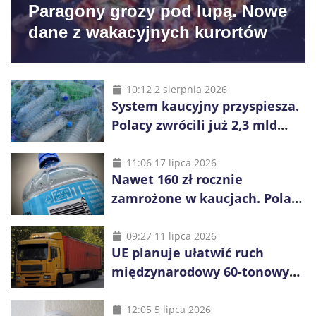
Paragony grozy pod lupą. Nowe
dane z wakacyjnych kurortów
10:12 2 sierpnia 2026
System kaucyjny przyspiesza.
Polacy zwrócili już 2,3 mld
opakowań
11:06 17 lipca 2026
Nawet 160 zł rocznie
zamrożone w kaucjach. Polacy
mogą tracić pieniądze przez
vouchery
09:27 11 lipca 2026
UE planuje ułatwić ruch
międzynarodowy 60-tonowych
ciężarówek. Kolej obawia się
konkurencji
12:05 5 lipca 2026