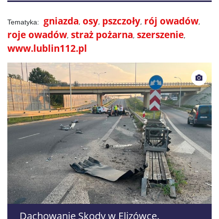
gniazda
osy
pszczoły
rój owadów
roje owadów
straż pożarna
szerszenie
www.lublin112.pl
Dachowanie Skody w Elizówce.