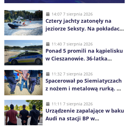
14:07 7 sierpnia 2026
Cztery jachty zatonęły na
jeziorze Seksty. Na pokładach
było 37 osób, w tym 29
małoletnich
11:40 7 sierpnia 2026
Ponad 5 promili na kąpielisku
w Cieszanowie. 36-latka
wcześniej została wyciągnięta
z wody
11:32 7 sierpnia 2026
Spacerował po Siemiatyczach
z nożem i metalową rurką. W
plecaku miał skradziony
alkohol i perfumy
11:11 7 sierpnia 2026
Urządzenie zapalające w baku
Audi na stacji BP w
Swarzędzu. Zatrzymano