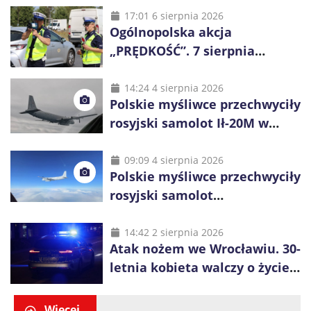
17:01 6 sierpnia 2026
Ogólnopolska akcja
„PRĘDKOŚĆ”. 7 sierpnia
policjanci ruszą z kontrolami
14:24 4 sierpnia 2026
Polskie myśliwce przechwyciły
rosyjski samolot Ił-20M w
pobliżu Koszalina
09:09 4 sierpnia 2026
Polskie myśliwce przechwyciły
rosyjski samolot
rozpoznawczy nad Bałtykiem
14:42 2 sierpnia 2026
Atak nożem we Wrocławiu. 30-
letnia kobieta walczy o życie,
zatrzymano 18-letniego
obywatela Ukrainy
Więcej