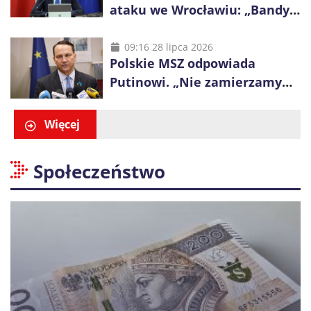
ataku we Wrocławiu: „Bandyci
nie mogą dyktować zasad na
polskich ulicach”
09:16 28 lipca 2026
Polskie MSZ odpowiada
Putinowi. „Nie zamierzamy
wysuwać roszczeń wobec
Ukrainy”
Więcej
Społeczeństwo