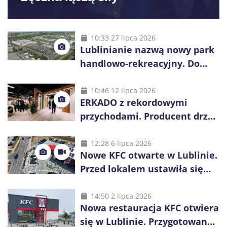
10:33 27 lipca 2026
Lublinianie nazwą nowy park
handlowo-rekreacyjny. Do
wygrania 10 tys. zł
10:46 12 lipca 2026
ERKADO z rekordowymi
przychodami. Producent drzwi
świętuje 50-lecie i przyspiesza
inwestycje
12:28 6 lipca 2026
Nowe KFC otwarte w Lublinie.
Przed lokalem ustawiła się
długa kolejka
14:50 2 lipca 2026
Nowa restauracja KFC otwiera
się w Lublinie. Przygotowano