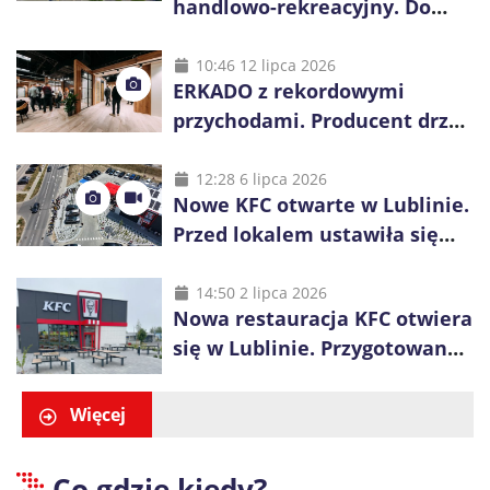
handlowo-rekreacyjny. Do
wygrania 10 tys. zł
10:46 12 lipca 2026
ERKADO z rekordowymi
przychodami. Producent drzwi
świętuje 50-lecie i przyspiesza
inwestycje
12:28 6 lipca 2026
Nowe KFC otwarte w Lublinie.
Przed lokalem ustawiła się
długa kolejka
14:50 2 lipca 2026
Nowa restauracja KFC otwiera
się w Lublinie. Przygotowano
promocje dla pierwszych gości
Więcej
Co gdzie kiedy?