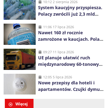
10:12 2 sierpnia 2026
System kaucyjny przyspiesza.
Polacy zwrócili już 2,3 mld
opakowań
11:06 17 lipca 2026
Nawet 160 zł rocznie
zamrożone w kaucjach. Polacy
mogą tracić pieniądze przez
vouchery
09:27 11 lipca 2026
UE planuje ułatwić ruch
międzynarodowy 60-tonowych
ciężarówek. Kolej obawia się
konkurencji
12:05 5 lipca 2026
Nowe przepisy dla hoteli i
apartamentów. Czujki dymu
są już obowiązkowe
Więcej