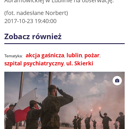
Abramowickiej w Lublinie na obserwację.
(fot. nadesłane Norbert)
2017-10-23 19:40:00
Zobacz również
akcja gaśnicza
lublin
pożar
szpital psychiatryczny
ul. Skierki