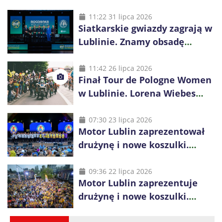
11:22 31 lipca 2026
Siatkarskie gwiazdy zagrają w
Lublinie. Znamy obsadę
Bogdanka Volley Cup 2026
11:42 26 lipca 2026
Finał Tour de Pologne Women
w Lublinie. Lorena Wiebes
broni prowadzenia
07:30 23 lipca 2026
Motor Lublin zaprezentował
drużynę i nowe koszulki.
Mariusz Misiura poprowadzi
zespół w sezonie 2026/27
09:36 22 lipca 2026
Motor Lublin zaprezentuje
drużynę i nowe koszulki.
Spotkanie z kibicami w