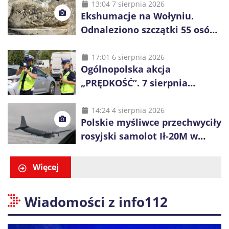
48 godzin
13:04 7 sierpnia 2026
Ekshumacje na Wołyniu.
Odnaleziono szczątki 55 osób,
niemal połowa to dzieci
17:01 6 sierpnia 2026
Ogólnopolska akcja
„PRĘDKOŚĆ”. 7 sierpnia
policjanci ruszą z kontrolami
14:24 4 sierpnia 2026
Polskie myśliwce przechwyciły
rosyjski samolot Ił-20M w
pobliżu Koszalina
Więcej
Wiadomości z info112