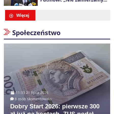
wysuwać roszczeń wobec
Ukrainy”
Więcej
Społeczeństwo
11:33 21 lipca 2026
8 osób skomentowało
Dobry Start 2026: pierwsze 300
zł już na kontach. ZUS podał