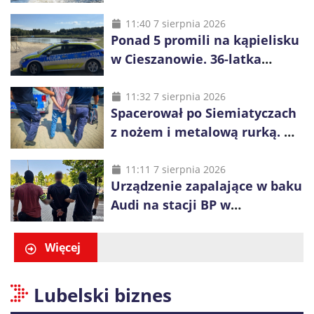
było 37 osób, w tym 29
małoletnich
11:40 7 sierpnia 2026
Ponad 5 promili na kąpielisku
w Cieszanowie. 36-latka
wcześniej została wyciągnięta
z wody
11:32 7 sierpnia 2026
Spacerował po Siemiatyczach
z nożem i metalową rurką. W
plecaku miał skradziony
alkohol i perfumy
11:11 7 sierpnia 2026
Urządzenie zapalające w baku
Audi na stacji BP w
Swarzędzu. Zatrzymano
właściciela auta
Więcej
Lubelski biznes