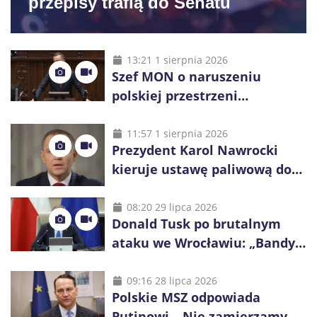
przepisy trafią do Senatu
13:21 1 sierpnia 2026
Szef MON o naruszeniu
polskiej przestrzeni
powietrznej: „Rakieta
zostałaby zestrzelona”
11:57 1 sierpnia 2026
Prezydent Karol Nawrocki
kieruje ustawę paliwową do
Trybunału Konstytucyjnego.
Ostrzega przed podwyżkami
08:20 29 lipca 2026
Donald Tusk po brutalnym
ataku we Wrocławiu: „Bandyci
nie mogą dyktować zasad na
polskich ulicach”
09:16 28 lipca 2026
Polskie MSZ odpowiada
Putinowi. „Nie zamierzamy