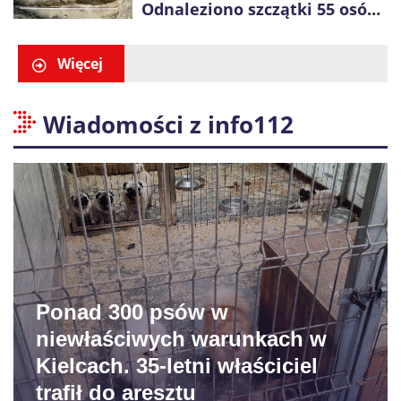
Odnaleziono szczątki 55 osób,
niemal połowa to dzieci
Więcej
Wiadomości z info112
Ponad 300 psów w
niewłaściwych warunkach w
Kielcach. 35-letni właściciel
trafił do aresztu