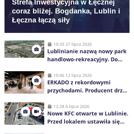
Strefa Inwestycyjna w Łęcznej
coraz bliżej. Bogdanka, Lublin i
Łęczna łączą siły
10:33 27 lipca 2026
Lublinianie nazwą nowy park
handlowo-rekreacyjny. Do
wygrania 10 tys. zł
10:46 12 lipca 2026
ERKADO z rekordowymi
przychodami. Producent drzwi
świętuje 50-lecie i przyspiesza
inwestycje
12:28 6 lipca 2026
Nowe KFC otwarte w Lublinie.
Przed lokalem ustawiła się
długa kolejka