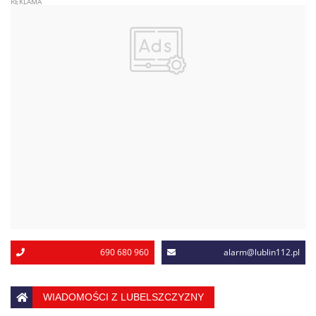
690 680 960
alarm@lublin112.pl
WIADOMOŚCI Z LUBELSZCZYZNY