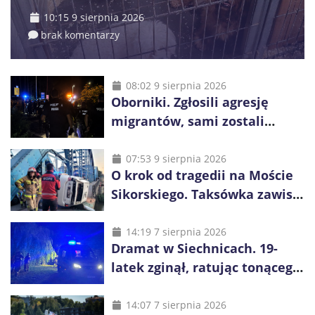
10:15 9 sierpnia 2026
brak komentarzy
08:02 9 sierpnia 2026
Oborniki. Zgłosili agresję
migrantów, sami zostali
zatrzymani. Policja ujawniła
proceder
07:53 9 sierpnia 2026
O krok od tragedii na Moście
Sikorskiego. Taksówka zawisła
kilka metrów nad Odrą
14:19 7 sierpnia 2026
Dramat w Siechnicach. 19-
latek zginął, ratując tonącego
14-latka
14:07 7 sierpnia 2026