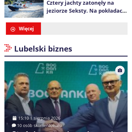
Cztery jachty zatonęły na
jeziorze Seksty. Na pokładach
było 37 osób, w tym 29
małoletnich
Więcej
Lubelski biznes
15:10 1 sierpnia 2026
10 osób skomentowało