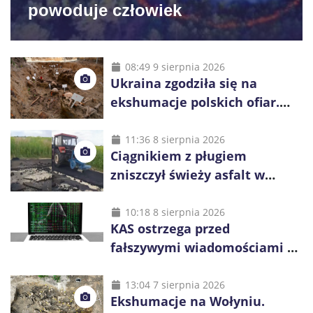
powoduje człowiek
08:49 9 sierpnia 2026
Ukraina zgodziła się na
ekshumacje polskich ofiar.
Prace obejmą Hutę Pieniacką
i Ugły
11:36 8 sierpnia 2026
Ciągnikiem z pługiem
zniszczył świeży asfalt w
Gliwicach. Policja zatrzymała
60-latka
10:18 8 sierpnia 2026
KAS ostrzega przed
fałszywymi wiadomościami o
zwrocie podatku. Oszuści dają
48 godzin
13:04 7 sierpnia 2026
Ekshumacje na Wołyniu.