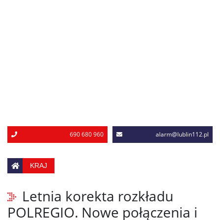
690 680 960
alarm@lublin112.pl
KRAJ
Letnia korekta rozkładu
POLREGIO. Nowe połączenia i