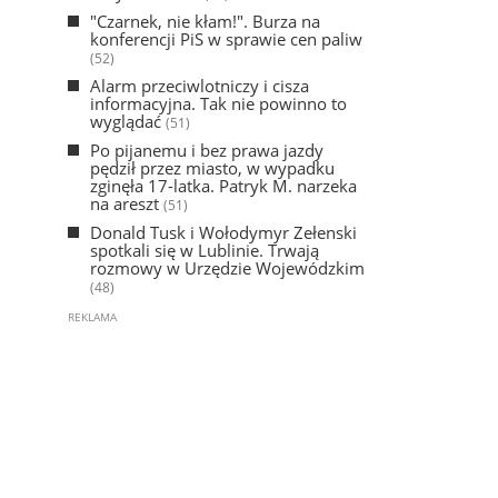
"Czarnek, nie kłam!". Burza na
konferencji PiS w sprawie cen paliw
(52)
Alarm przeciwlotniczy i cisza
informacyjna. Tak nie powinno to
wyglądać
(51)
Po pijanemu i bez prawa jazdy
pędził przez miasto, w wypadku
zginęła 17-latka. Patryk M. narzeka
na areszt
(51)
Donald Tusk i Wołodymyr Zełenski
spotkali się w Lublinie. Trwają
rozmowy w Urzędzie Wojewódzkim
(48)