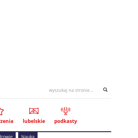
zenia
lubelskie
podkasty
drowie
Nauka