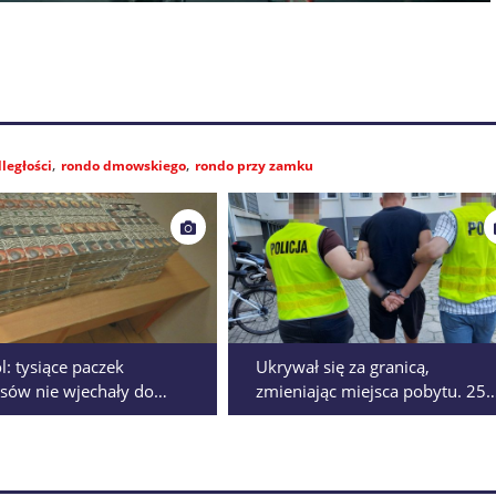
ległości
rondo dmowskiego
rondo przy zamku
l: tysiące paczek
Ukrywał się za granicą,
sów nie wjechały do
zmieniając miejsca pobytu. 25-
 Skanery wykryły skrytki
latek zatrzymany w rodzinnym
domu