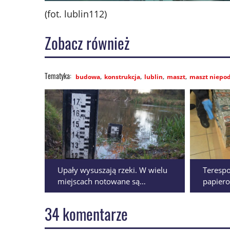
(fot. lublin112)
Zobacz również
budowa
konstrukcja
lublin
maszt
maszt niepod
Upały wysuszają rzeki. W wielu
Terespo
miejscach notowane są
papiero
rekordowo niskie stany wód
Polski.
34 komentarze