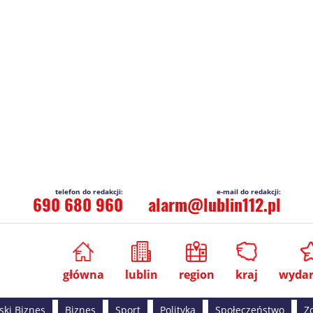
690 680 960
alarm@lublin112.pl
główna
lublin
region
kraj
wydar
ski Biznes
Biznes
Sport
Polityka
Społeczeństwo
Z