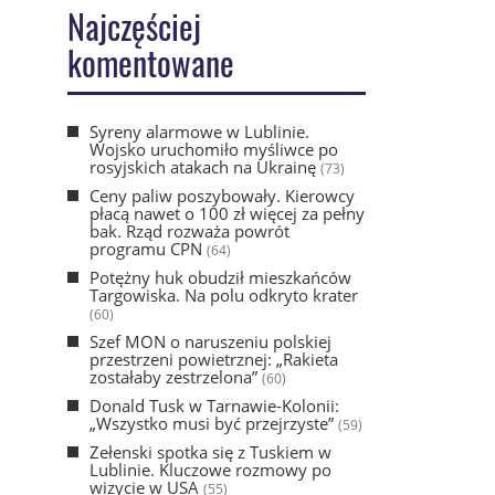
Najczęściej
komentowane
Syreny alarmowe w Lublinie.
Wojsko uruchomiło myśliwce po
rosyjskich atakach na Ukrainę
(73)
Ceny paliw poszybowały. Kierowcy
płacą nawet o 100 zł więcej za pełny
bak. Rząd rozważa powrót
programu CPN
(64)
Potężny huk obudził mieszkańców
Targowiska. Na polu odkryto krater
(60)
Szef MON o naruszeniu polskiej
przestrzeni powietrznej: „Rakieta
zostałaby zestrzelona”
(60)
Donald Tusk w Tarnawie-Kolonii:
„Wszystko musi być przejrzyste”
(59)
Zełenski spotka się z Tuskiem w
Lublinie. Kluczowe rozmowy po
wizycie w USA
(55)