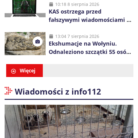
60-latka
10:18 8 sierpnia 2026
KAS ostrzega przed
fałszywymi wiadomościami o
zwrocie podatku. Oszuści dają
48 godzin
13:04 7 sierpnia 2026
Ekshumacje na Wołyniu.
Odnaleziono szczątki 55 osób,
niemal połowa to dzieci
Więcej
Wiadomości z info112