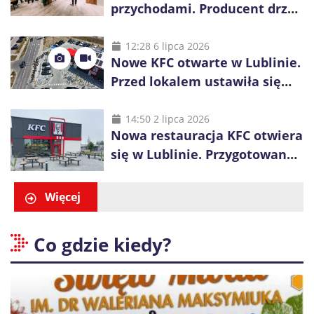
przychodami. Producent drzwi
świętuje 50-lecie i przyspiesza
inwestycje
12:28 6 lipca 2026
Nowe KFC otwarte w Lublinie.
Przed lokalem ustawiła się
długa kolejka
14:50 2 lipca 2026
Nowa restauracja KFC otwiera
się w Lublinie. Przygotowano
promocje dla pierwszych gości
Więcej
Co gdzie kiedy?