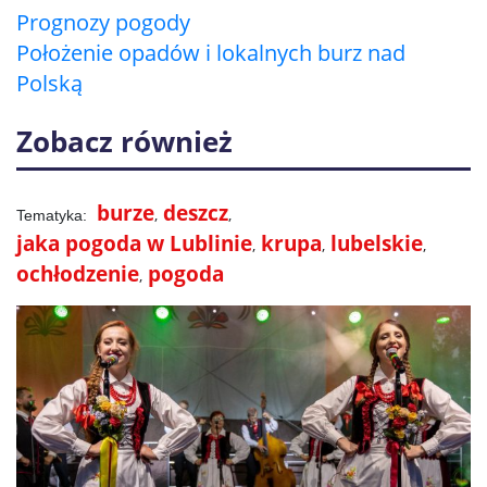
Prognozy pogody
Położenie opadów i lokalnych burz nad
Polską
Zobacz również
burze
deszcz
jaka pogoda w Lublinie
krupa
lubelskie
ochłodzenie
pogoda