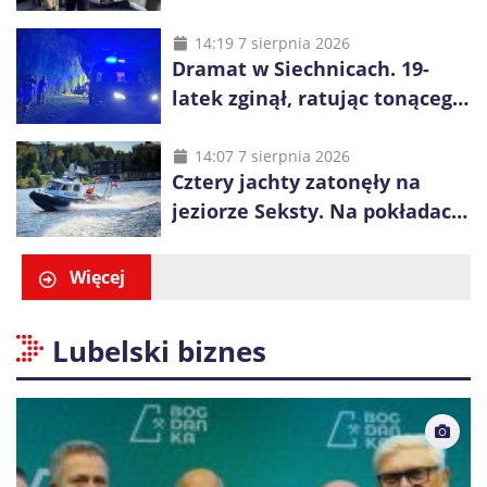
kilka metrów nad Odrą
14:19 7 sierpnia 2026
Dramat w Siechnicach. 19-
latek zginął, ratując tonącego
14-latka
14:07 7 sierpnia 2026
Cztery jachty zatonęły na
jeziorze Seksty. Na pokładach
było 37 osób, w tym 29
małoletnich
Więcej
Lubelski biznes