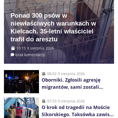
Ponad 300 psów w
niewłaściwych warunkach w
Kielcach. 35-letni właściciel
trafił do aresztu
10:15 9 sierpnia 2026
brak komentarzy
08:02 9 sierpnia 2026
Oborniki. Zgłosili agresję
migrantów, sami zostali
zatrzymani. Policja ujawniła
proceder
07:53 9 sierpnia 2026
O krok od tragedii na Moście
Sikorskiego. Taksówka zawisła