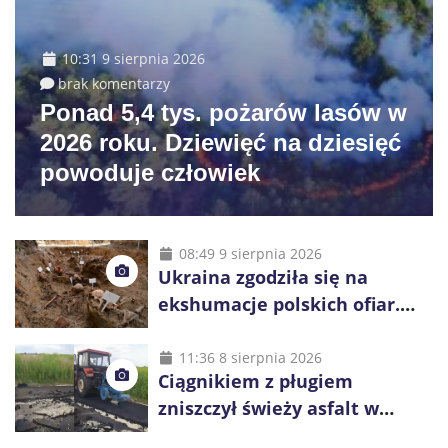
10:31 9 sierpnia 2026
brak komentarzy
Ponad 5,4 tys. pożarów lasów w
2026 roku. Dziewięć na dziesięć
powoduje człowiek
08:49 9 sierpnia 2026
Ukraina zgodziła się na
ekshumacje polskich ofiar.
Prace obejmą Hutę Pieniacką
i Ugły
11:36 8 sierpnia 2026
Ciągnikiem z pługiem
zniszczył świeży asfalt w
Gliwicach. Policja zatrzymała