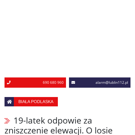
690 680 960
alarm@lublin112.pl
BIAŁA PODLASKA
19-latek odpowie za
zniszczenie elewacji. O losie