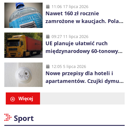
11:06 17 lipca 2026
Nawet 160 zł rocznie
zamrożone w kaucjach. Polacy
mogą tracić pieniądze przez
vouchery
09:27 11 lipca 2026
UE planuje ułatwić ruch
międzynarodowy 60-tonowych
ciężarówek. Kolej obawia się
konkurencji
12:05 5 lipca 2026
Nowe przepisy dla hoteli i
apartamentów. Czujki dymu
są już obowiązkowe
Więcej
Sport