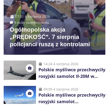
17:01 6 sierpnia 2026
9 osób skomentowało
Ogólnopolska akcja
„PRĘDKOŚĆ”. 7 sierpnia
policjanci ruszą z kontrolami
14:24 4 sierpnia 2026
Polskie myśliwce przechwyciły
rosyjski samolot Ił-20M w
pobliżu Koszalina
09:09 4 sierpnia 2026
Polskie myśliwce przechwyciły
rosyjski samolot
rozpoznawczy nad Bałtykiem