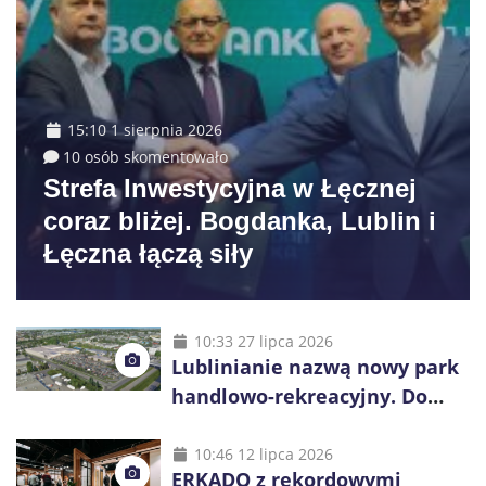
15:10 1 sierpnia 2026
10 osób skomentowało
Strefa Inwestycyjna w Łęcznej
coraz bliżej. Bogdanka, Lublin i
Łęczna łączą siły
10:33 27 lipca 2026
Lublinianie nazwą nowy park
handlowo-rekreacyjny. Do
wygrania 10 tys. zł
10:46 12 lipca 2026
ERKADO z rekordowymi