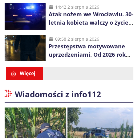
14:42 2 sierpnia 2026
Atak nożem we Wrocławiu. 30-
letnia kobieta walczy o życie,
zatrzymano 18-letniego
obywatela Ukrainy
09:58 2 sierpnia 2026
Przestępstwa motywowane
uprzedzeniami. Od 2026 roku
obowiązują nowe zasady
liczenia danych
Więcej
Wiadomości z info112