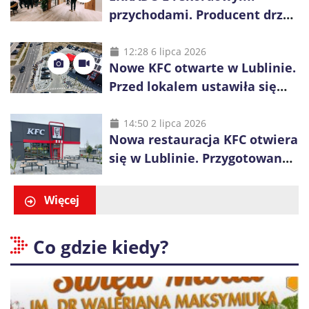
przychodami. Producent drzwi
świętuje 50-lecie i przyspiesza
inwestycje
12:28 6 lipca 2026
Nowe KFC otwarte w Lublinie.
Przed lokalem ustawiła się
długa kolejka
14:50 2 lipca 2026
Nowa restauracja KFC otwiera
się w Lublinie. Przygotowano
promocje dla pierwszych gości
Więcej
Co gdzie kiedy?