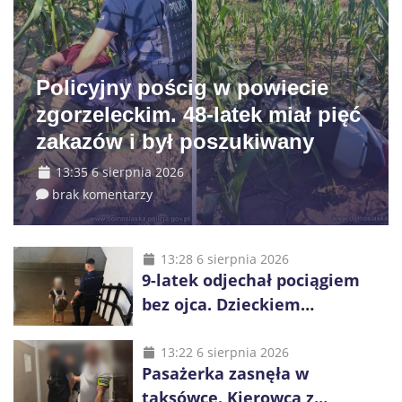
Policyjny pościg w powiecie
zgorzeleckim. 48-latek miał pięć
zakazów i był poszukiwany
13:35 6 sierpnia 2026
brak komentarzy
13:28 6 sierpnia 2026
9-latek odjechał pociągiem
bez ojca. Dzieckiem
zaopiekowali się pasażerowie
i kierownik składu
13:22 6 sierpnia 2026
Pasażerka zasnęła w
taksówce. Kierowca z