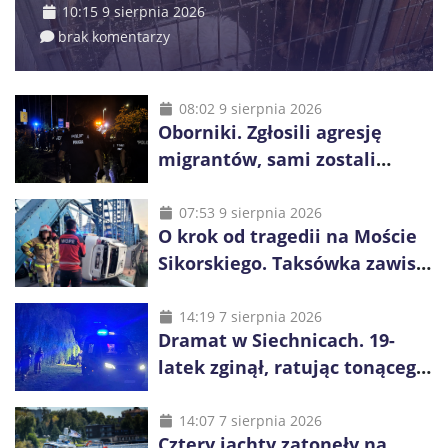
10:15 9 sierpnia 2026
brak komentarzy
08:02 9 sierpnia 2026
Oborniki. Zgłosili agresję
migrantów, sami zostali
zatrzymani. Policja ujawniła
proceder
07:53 9 sierpnia 2026
O krok od tragedii na Moście
Sikorskiego. Taksówka zawisła
kilka metrów nad Odrą
14:19 7 sierpnia 2026
Dramat w Siechnicach. 19-
latek zginął, ratując tonącego
14-latka
14:07 7 sierpnia 2026
Cztery jachty zatonęły na