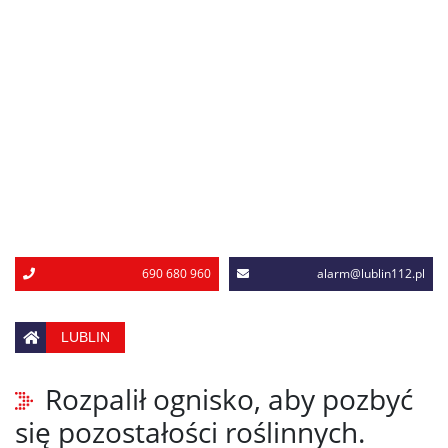
690 680 960
alarm@lublin112.pl
LUBLIN
Rozpalił ognisko, aby pozbyć
się pozostałości roślinnych.