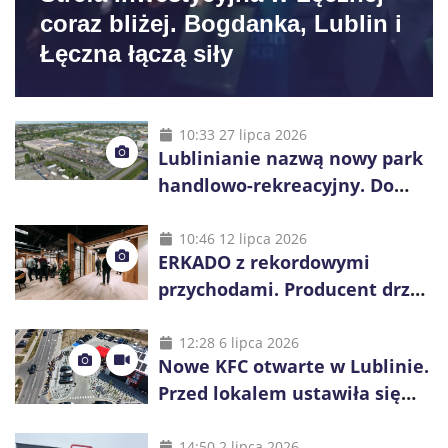
coraz bliżej. Bogdanka, Lublin i
Łęczna łączą siły
10:33 27 lipca 2026
Lublinianie nazwą nowy park
handlowo-rekreacyjny. Do
wygrania 10 tys. zł
10:46 12 lipca 2026
ERKADO z rekordowymi
przychodami. Producent drzwi
świętuje 50-lecie i przyspiesza
inwestycje
12:28 6 lipca 2026
Nowe KFC otwarte w Lublinie.
Przed lokalem ustawiła się
długa kolejka
14:50 2 lipca 2026