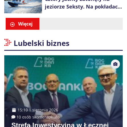
jeziorze Seksty. Na pokładach
było 37 osób, w tym 29
małoletnich
Więcej
Lubelski biznes
15:10 1 sierpnia 2026
10 osób skomentowało
Strefa Inwestycyjna w Łęcznej