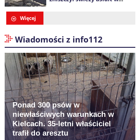
Gliwicach. Policja zatrzymała
60-latka
Więcej
Wiadomości z info112
Ponad 300 psów w
niewłaściwych warunkach w
Kielcach. 35-letni właściciel
trafił do aresztu