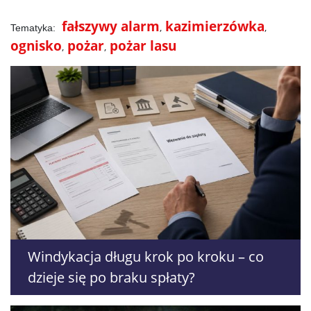
fałszywy alarm
kazimierzówka
ognisko
pożar
pożar lasu
Windykacja długu krok po kroku – co
dzieje się po braku spłaty?