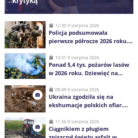
krytyką
12:30 9 sierpnia 2026
Policja podsumowała
pierwsze półrocze 2026 roku.
Rekordowe 92,3 tony
zabezpieczonych narkotyków
10:31 9 sierpnia 2026
Ponad 5,4 tys. pożarów lasów
w 2026 roku. Dziewięć na
dziesięć powoduje człowiek
08:49 9 sierpnia 2026
Ukraina zgodziła się na
ekshumacje polskich ofiar.
Prace obejmą Hutę Pieniacką
i Ugły
11:36 8 sierpnia 2026
Ciągnikiem z pługiem
zniszczył świeży asfalt w