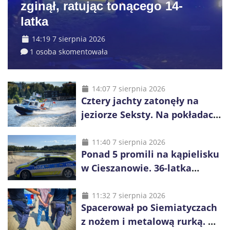
zginął, ratując tonącego 14-
latka
14:19 7 sierpnia 2026
1 osoba skomentowała
14:07 7 sierpnia 2026
Cztery jachty zatonęły na
jeziorze Seksty. Na pokładach
było 37 osób, w tym 29
małoletnich
11:40 7 sierpnia 2026
Ponad 5 promili na kąpielisku
w Cieszanowie. 36-latka
wcześniej została wyciągnięta
z wody
11:32 7 sierpnia 2026
Spacerował po Siemiatyczach
z nożem i metalową rurką. W