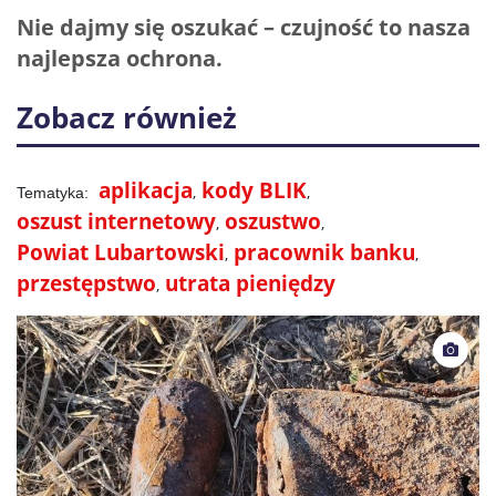
Nie dajmy się oszukać – czujność to nasza
najlepsza ochrona.
Zobacz również
aplikacja
kody BLIK
oszust internetowy
oszustwo
Powiat Lubartowski
pracownik banku
przestępstwo
utrata pieniędzy