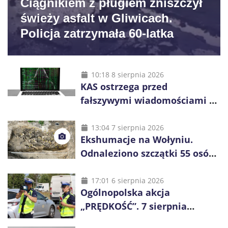
Ciągnikiem z pługiem zniszczył
świeży asfalt w Gliwicach.
Policja zatrzymała 60-latka
10:18 8 sierpnia 2026
KAS ostrzega przed
fałszywymi wiadomościami o
zwrocie podatku. Oszuści dają
48 godzin
13:04 7 sierpnia 2026
Ekshumacje na Wołyniu.
Odnaleziono szczątki 55 osób,
niemal połowa to dzieci
17:01 6 sierpnia 2026
Ogólnopolska akcja
„PRĘDKOŚĆ”. 7 sierpnia
policjanci ruszą z kontrolami