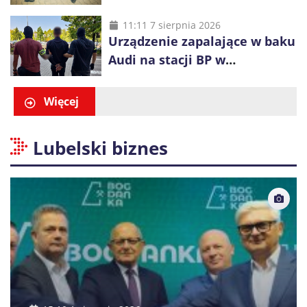
plecaku miał skradziony
alkohol i perfumy
11:11 7 sierpnia 2026
Urządzenie zapalające w baku
Audi na stacji BP w
Swarzędzu. Zatrzymano
właściciela auta
Więcej
Lubelski biznes