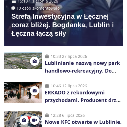
15:10 1 sierpnia 2026
10 osób skomentowało
Strefa Inwestycyjna w Łęcznej
coraz bliżej. Bogdanka, Lublin i
Łęczna łączą siły
10:33 27 lipca 2026
Lublinianie nazwą nowy park
handlowo-rekreacyjny. Do
wygrania 10 tys. zł
10:46 12 lipca 2026
ERKADO z rekordowymi
przychodami. Producent drzwi
świętuje 50-lecie i przyspiesza
inwestycje
12:28 6 lipca 2026
Nowe KFC otwarte w Lublinie.