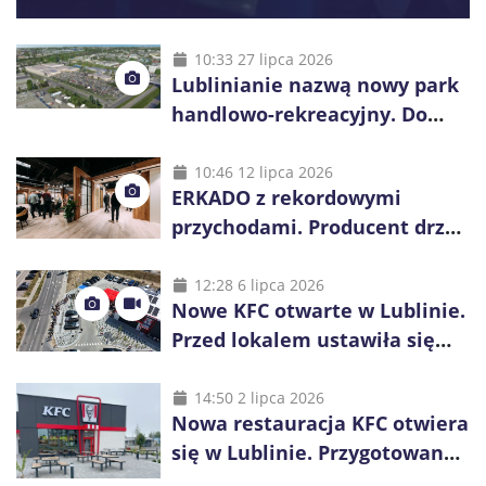
10:33 27 lipca 2026
Lublinianie nazwą nowy park
handlowo-rekreacyjny. Do
wygrania 10 tys. zł
10:46 12 lipca 2026
ERKADO z rekordowymi
przychodami. Producent drzwi
świętuje 50-lecie i przyspiesza
inwestycje
12:28 6 lipca 2026
Nowe KFC otwarte w Lublinie.
Przed lokalem ustawiła się
długa kolejka
14:50 2 lipca 2026
Nowa restauracja KFC otwiera
się w Lublinie. Przygotowano
promocje dla pierwszych gości