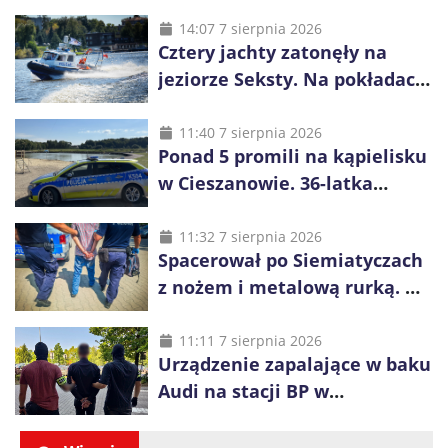
14:07 7 sierpnia 2026
Cztery jachty zatonęły na
jeziorze Seksty. Na pokładach
było 37 osób, w tym 29
małoletnich
11:40 7 sierpnia 2026
Ponad 5 promili na kąpielisku
w Cieszanowie. 36-latka
wcześniej została wyciągnięta
z wody
11:32 7 sierpnia 2026
Spacerował po Siemiatyczach
z nożem i metalową rurką. W
plecaku miał skradziony
alkohol i perfumy
11:11 7 sierpnia 2026
Urządzenie zapalające w baku
Audi na stacji BP w
Swarzędzu. Zatrzymano
właściciela auta