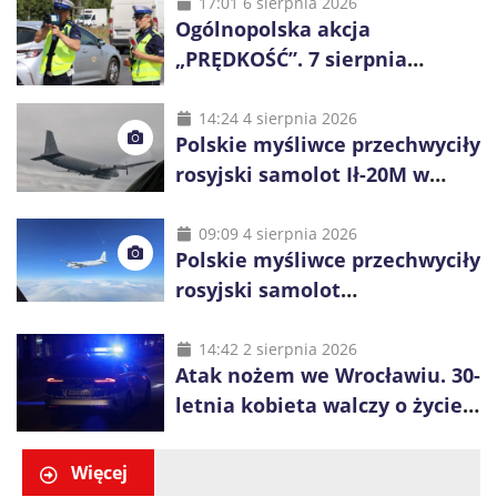
17:01 6 sierpnia 2026
Ogólnopolska akcja
„PRĘDKOŚĆ”. 7 sierpnia
policjanci ruszą z kontrolami
14:24 4 sierpnia 2026
Polskie myśliwce przechwyciły
rosyjski samolot Ił-20M w
pobliżu Koszalina
09:09 4 sierpnia 2026
Polskie myśliwce przechwyciły
rosyjski samolot
rozpoznawczy nad Bałtykiem
14:42 2 sierpnia 2026
Atak nożem we Wrocławiu. 30-
letnia kobieta walczy o życie,
zatrzymano 18-letniego
obywatela Ukrainy
Więcej