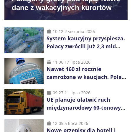
dane z wakacyjnych kurortów
10:12 2 sierpnia 2026
System kaucyjny przyspiesza.
Polacy zwrócili już 2,3 mld
opakowań
11:06 17 lipca 2026
Nawet 160 zł rocznie
zamrożone w kaucjach. Polacy
mogą tracić pieniądze przez
vouchery
09:27 11 lipca 2026
UE planuje ułatwić ruch
międzynarodowy 60-tonowych
ciężarówek. Kolej obawia się
konkurencji
12:05 5 lipca 2026
Nowe przepisy dla hoteli i