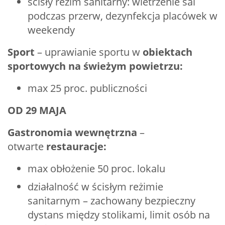
ścisły reżim sanitarny: wietrzenie sal
podczas przerw, dezynfekcja placówek w
weekendy
Sport
–
uprawianie sportu w
obiektach
sportowych na świeżym powietrzu:
max 25 proc. publiczności
OD 29 MAJA
Gastronomia wewnętrzna
–
otwarte
restauracje:
max obłożenie 50 proc. lokalu
działalność w ścisłym reżimie
sanitarnym – zachowany bezpieczny
dystans między stolikami, limit osób na