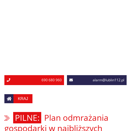
690 680 960
alarm@lublin112.pl
KRAJ
Plan odmrażania
gospodarki w najbliższych