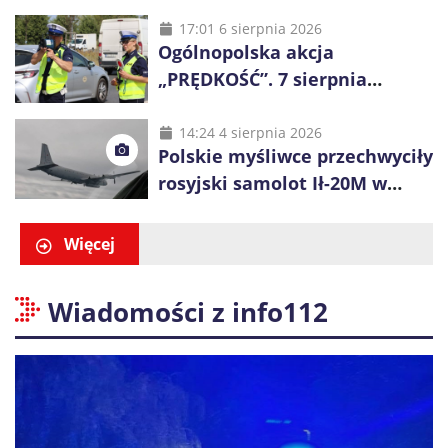
niemal połowa to dzieci
17:01 6 sierpnia 2026
Ogólnopolska akcja
„PRĘDKOŚĆ”. 7 sierpnia
policjanci ruszą z kontrolami
14:24 4 sierpnia 2026
Polskie myśliwce przechwyciły
rosyjski samolot Ił-20M w
pobliżu Koszalina
Więcej
Wiadomości z info112