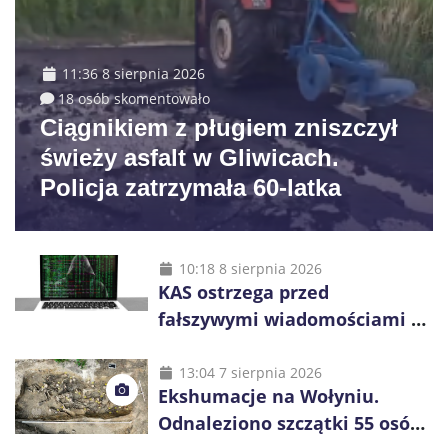
11:36 8 sierpnia 2026
18 osób skomentowało
Ciągnikiem z pługiem zniszczył
świeży asfalt w Gliwicach.
Policja zatrzymała 60-latka
10:18 8 sierpnia 2026
KAS ostrzega przed
fałszywymi wiadomościami o
zwrocie podatku. Oszuści dają
48 godzin
13:04 7 sierpnia 2026
Ekshumacje na Wołyniu.
Odnaleziono szczątki 55 osób,