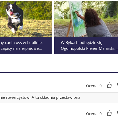
ny canicross w Lublinie.
W Rykach odbędzie się
 zapisy na sierpniowe
Ogólnopolski Plener Malarski.
i z psami
Zapisy wciąż trwają
Ocena: 0
enie rowerzystów. A tu składnia przestawiona
Ocena: 0