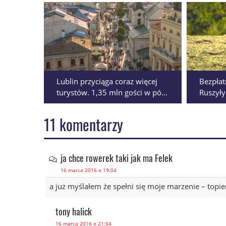
Lublin przyciąga coraz więcej
Bezpłat
turystów. 1,35 mln gości w pół
Ruszyły
roku
trening
11 komentarzy
ja chce rowerek taki jak ma Felek
16 marca 2016 o 19:04
a juz myślałem że spełni się moje marzenie – topi
tony halick
16 marca 2016 o 21:04