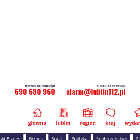
690 680 960
alarm@lublin112.pl
główna
lublin
region
kraj
wydar
ski Biznes
Biznes
Sport
Polityka
Społeczeństwo
Z