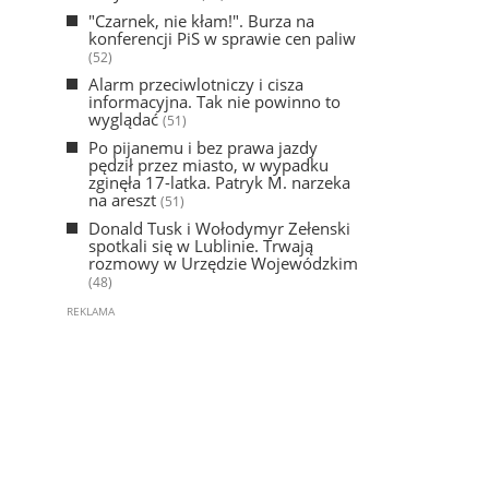
"Czarnek, nie kłam!". Burza na
konferencji PiS w sprawie cen paliw
(52)
Alarm przeciwlotniczy i cisza
informacyjna. Tak nie powinno to
wyglądać
(51)
Po pijanemu i bez prawa jazdy
pędził przez miasto, w wypadku
zginęła 17-latka. Patryk M. narzeka
na areszt
(51)
Donald Tusk i Wołodymyr Zełenski
spotkali się w Lublinie. Trwają
rozmowy w Urzędzie Wojewódzkim
(48)