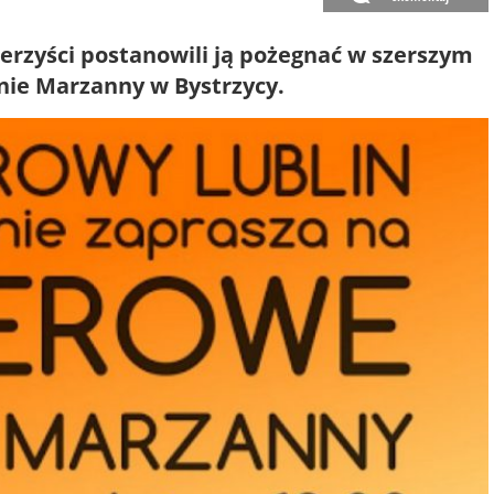
werzyści postanowili ją pożegnać w szerszym
enie Marzanny w Bystrzycy.