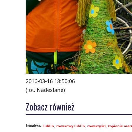
2016-03-16 18:50:06
(fot. Nadesłane)
Zobacz również
lublin
rowerowy lublin
rowerzyści
topienie mar