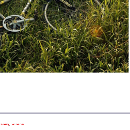
zanny
wiosna