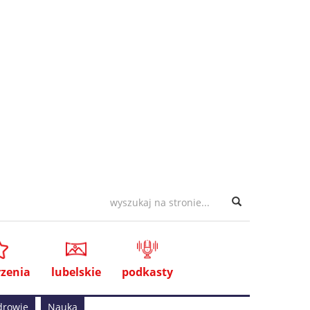
zenia
lubelskie
podkasty
drowie
Nauka