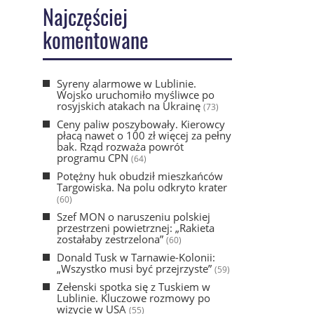
Najczęściej
komentowane
Syreny alarmowe w Lublinie.
Wojsko uruchomiło myśliwce po
rosyjskich atakach na Ukrainę
(73)
Ceny paliw poszybowały. Kierowcy
płacą nawet o 100 zł więcej za pełny
bak. Rząd rozważa powrót
programu CPN
(64)
Potężny huk obudził mieszkańców
Targowiska. Na polu odkryto krater
(60)
Szef MON o naruszeniu polskiej
przestrzeni powietrznej: „Rakieta
zostałaby zestrzelona”
(60)
Donald Tusk w Tarnawie-Kolonii:
„Wszystko musi być przejrzyste”
(59)
Zełenski spotka się z Tuskiem w
Lublinie. Kluczowe rozmowy po
wizycie w USA
(55)