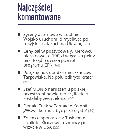
Najczęściej
komentowane
Syreny alarmowe w Lublinie.
Wojsko uruchomiło myśliwce po
rosyjskich atakach na Ukrainę
(73)
Ceny paliw poszybowały. Kierowcy
płacą nawet o 100 zł więcej za pełny
bak. Rząd rozważa powrót
programu CPN
(64)
Potężny huk obudził mieszkańców
Targowiska. Na polu odkryto krater
(60)
Szef MON o naruszeniu polskiej
przestrzeni powietrznej: „Rakieta
zostałaby zestrzelona”
(60)
Donald Tusk w Tarnawie-Kolonii:
„Wszystko musi być przejrzyste”
(59)
Zełenski spotka się z Tuskiem w
Lublinie. Kluczowe rozmowy po
wizycie w USA
(55)