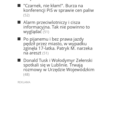
"Czarnek, nie kłam!". Burza na
konferencji PiS w sprawie cen paliw
(52)
Alarm przeciwlotniczy i cisza
informacyjna. Tak nie powinno to
wyglądać
(51)
Po pijanemu i bez prawa jazdy
pędził przez miasto, w wypadku
zginęła 17-latka. Patryk M. narzeka
na areszt
(51)
Donald Tusk i Wołodymyr Zełenski
spotkali się w Lublinie. Trwają
rozmowy w Urzędzie Wojewódzkim
(48)