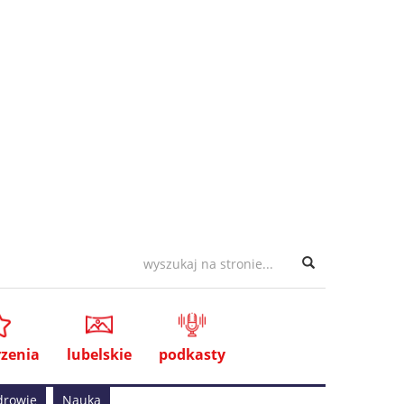
zenia
lubelskie
podkasty
drowie
Nauka