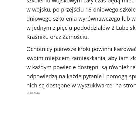
szkoleniu wojskowym cały czas będą mieć t
w wojsku, po przejściu 16-dniowego szkol
dniowego szkolenia wyrównawczego lub w 
w jednym z pięciu pododdziałów 2 Lubelskie
Kraśniku oraz Zamościu.
Ochotnicy pierwsze kroki powinni kierowa
swoim miejscem zamieszkania, aby tam zł
w każdym powiecie dostępni są również rek
odpowiedzą na każde pytanie i pomogą spr
nich są dostępne w wyszukiwarce: na stro