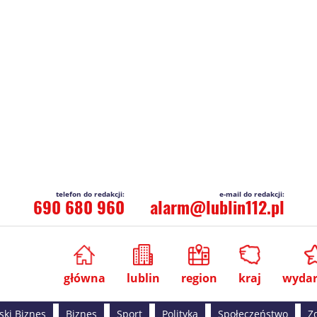
690 680 960
alarm@lublin112.pl
główna
lublin
region
kraj
wydar
ski Biznes
Biznes
Sport
Polityka
Społeczeństwo
Z