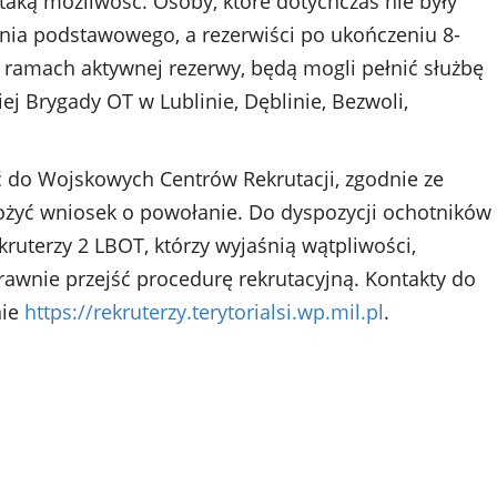
aką możliwość. Osoby, które dotychczas nie były
enia podstawowego, a rezerwiści po ukończeniu 8-
ramach aktywnej rezerwy, będą mogli pełnić służbę
j Brygady OT w Lublinie, Dęblinie, Bezwoli,
ć do Wojskowych Centrów Rekrutacji, zgodnie ze
ożyć wniosek o powołanie. Do dyspozycji ochotników
ruterzy 2 LBOT, którzy wyjaśnią wątpliwości,
awnie przejść procedurę rekrutacyjną. Kontakty do
nie
https://rekruterzy.terytorialsi.wp.mil.pl
.