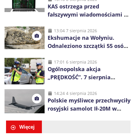
KAS ostrzega przed
fałszywymi wiadomościami o
zwrocie podatku. Oszuści dają
48 godzin
13:04 7 sierpnia 2026
Ekshumacje na Wołyniu.
Odnaleziono szczątki 55 osób,
niemal połowa to dzieci
17:01 6 sierpnia 2026
Ogólnopolska akcja
„PRĘDKOŚĆ”. 7 sierpnia
policjanci ruszą z kontrolami
14:24 4 sierpnia 2026
Polskie myśliwce przechwyciły
rosyjski samolot Ił-20M w
pobliżu Koszalina
Więcej