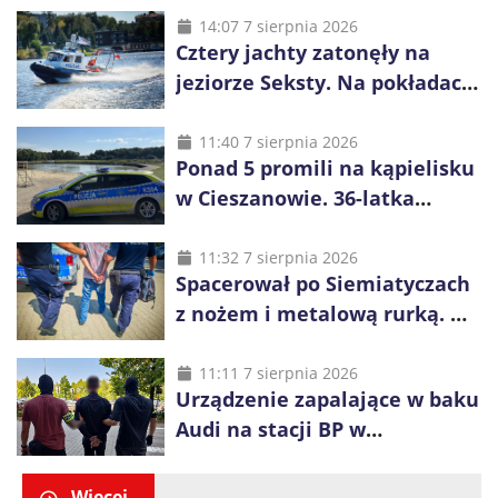
14:07 7 sierpnia 2026
Cztery jachty zatonęły na
jeziorze Seksty. Na pokładach
było 37 osób, w tym 29
małoletnich
11:40 7 sierpnia 2026
Ponad 5 promili na kąpielisku
w Cieszanowie. 36-latka
wcześniej została wyciągnięta
z wody
11:32 7 sierpnia 2026
Spacerował po Siemiatyczach
z nożem i metalową rurką. W
plecaku miał skradziony
alkohol i perfumy
11:11 7 sierpnia 2026
Urządzenie zapalające w baku
Audi na stacji BP w
Swarzędzu. Zatrzymano
właściciela auta
Więcej