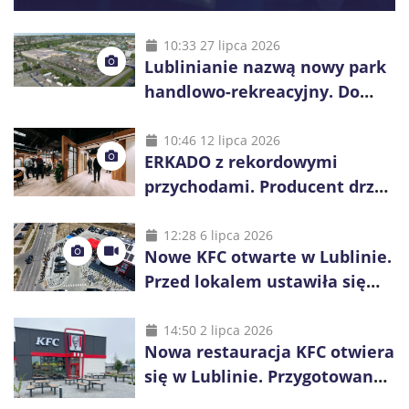
10:33 27 lipca 2026
Lublinianie nazwą nowy park
handlowo-rekreacyjny. Do
wygrania 10 tys. zł
10:46 12 lipca 2026
ERKADO z rekordowymi
przychodami. Producent drzwi
świętuje 50-lecie i przyspiesza
inwestycje
12:28 6 lipca 2026
Nowe KFC otwarte w Lublinie.
Przed lokalem ustawiła się
długa kolejka
14:50 2 lipca 2026
Nowa restauracja KFC otwiera
się w Lublinie. Przygotowano
promocje dla pierwszych gości