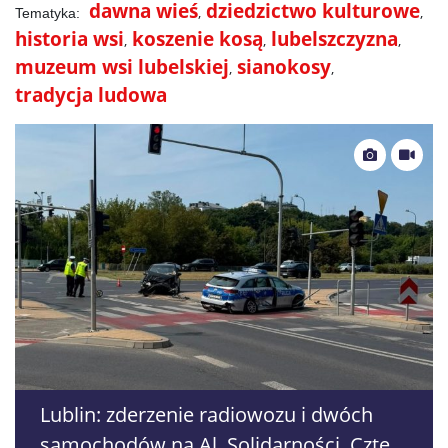
dawna wieś
dziedzictwo kulturowe
historia wsi
koszenie kosą
lubelszczyzna
muzeum wsi lubelskiej
sianokosy
tradycja ludowa
Lublin: zderzenie radiowozu i dwóch
samochodów na Al. Solidarności. Cztery