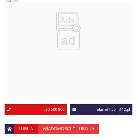
ad
690 680 960
alarm@lublin112.pl
LUBLIN
WIADOMOŚCI Z LUBLINA