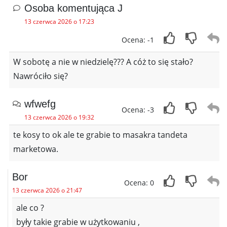
Osoba komentująca J
13 czerwca 2026 o 17:23
Ocena: -1
W sobotę a nie w niedzielę??? A cóż to się stało?
Nawróciło się?
wfwefg
Ocena: -3
13 czerwca 2026 o 19:32
te kosy to ok ale te grabie to masakra tandeta
marketowa.
Bor
Ocena: 0
13 czerwca 2026 o 21:47
ale co ?
były takie grabie w użytkowaniu ,