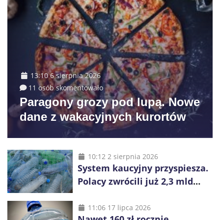
13:10 6 sierpnia 2026
11 osób skomentowało
Paragony grozy pod lupą. Nowe
dane z wakacyjnych kurortów
10:12 2 sierpnia 2026
System kaucyjny przyspiesza.
Polacy zwrócili już 2,3 mld
opakowań
11:06 17 lipca 2026
Nawet 160 zł rocznie