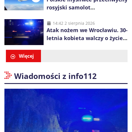
rosyjski samolot
rozpoznawczy nad Bałtykiem
14:42 2 sierpnia 2026
Atak nożem we Wrocławiu. 30-
letnia kobieta walczy o życie,
zatrzymano 18-letniego
obywatela Ukrainy
Więcej
Wiadomości z info112