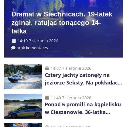
Dramat w Siechnicach. 19-latek
zginął, ratując tonącego 14-
latka
14:19 7 sierpnia 2026
brak komentarzy
14:07 7 sierpnia 2026
Cztery jachty zatonęły na
jeziorze Seksty. Na pokładach
było 37 osób, w tym 29
małoletnich
11:40 7 sierpnia 2026
Ponad 5 promili na kąpielisku
w Cieszanowie. 36-latka
wcześniej została wyciągnięta