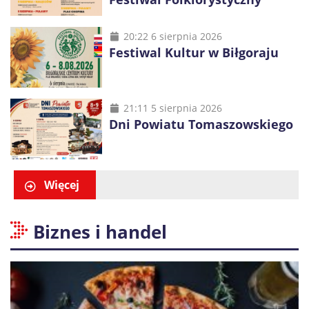
20:22 6 sierpnia 2026
Festiwal Kultur w Biłgoraju
21:11 5 sierpnia 2026
Dni Powiatu Tomaszowskiego
Więcej
Biznes i handel