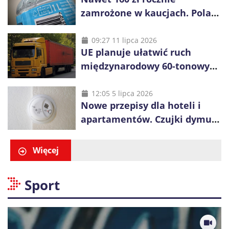
zamrożone w kaucjach. Polacy
mogą tracić pieniądze przez
vouchery
09:27 11 lipca 2026
UE planuje ułatwić ruch
międzynarodowy 60-tonowych
ciężarówek. Kolej obawia się
konkurencji
12:05 5 lipca 2026
Nowe przepisy dla hoteli i
apartamentów. Czujki dymu
są już obowiązkowe
Więcej
Sport