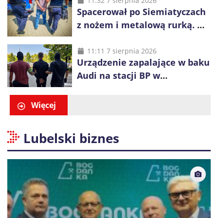
z wody
11:32 7 sierpnia 2026
Spacerował po Siemiatyczach
z nożem i metalową rurką. W
plecaku miał skradziony
alkohol i perfumy
11:11 7 sierpnia 2026
Urządzenie zapalające w baku
Audi na stacji BP w
Swarzędzu. Zatrzymano
właściciela auta
Więcej
Lubelski biznes