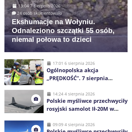
13:04 7 sierpnia 2026
24 osób skomentowało
Ekshumacje na Wołyniu.
Odnaleziono szczątki 55 osób,
niemal połowa to dzieci
17:01 6 sierpnia 2026
Ogólnopolska akcja
„PRĘDKOŚĆ”. 7 sierpnia
policjanci ruszą z kontrolami
14:24 4 sierpnia 2026
Polskie myśliwce przechwyciły
rosyjski samolot Ił-20M w
pobliżu Koszalina
09:09 4 sierpnia 2026
Polskie myśliwce przechwyciły