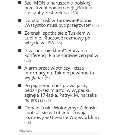
Szef MON o naruszeniu polskiej
przestrzeni powietrznej: „Rakieta
zostałaby zestrzelona”
(60)
Donald Tusk w Tarnawie-Kolonii:
„Wszystko musi być przejrzyste”
(59)
Zełenski spotka się z Tuskiem w
Lublinie. Kluczowe rozmowy po
wizycie w USA
(55)
"Czarnek, nie kłam!". Burza na
konferencji PiS w sprawie cen paliw
(52)
Alarm przeciwlotniczy i cisza
informacyjna. Tak nie powinno to
wyglądać
(51)
Po pijanemu i bez prawa jazdy
pędził przez miasto, w wypadku
zginęła 17-latka. Patryk M. narzeka
na areszt
(51)
Donald Tusk i Wołodymyr Zełenski
spotkali się w Lublinie. Trwają
rozmowy w Urzędzie Wojewódzkim
(48)