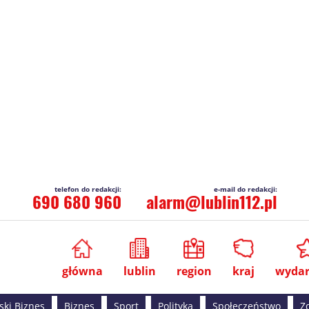
690 680 960
alarm@lublin112.pl
główna
lublin
region
kraj
wydar
ski Biznes
Biznes
Sport
Polityka
Społeczeństwo
Z