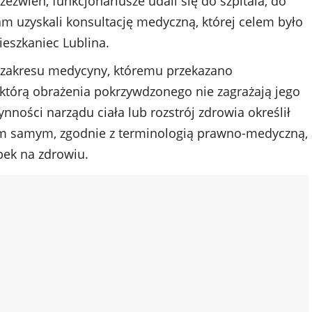
eźwień, funkcjonariusze udali się do szpitala, do
m uzyskali konsultację medyczną, której celem było
ieszkaniec Lublina.
 zakresu medycyny, któremu przekazano
którą obrażenia pokrzywdzonego nie zagrażają jego
nności narządu ciała lub rozstrój zdrowia określił
 Tym samym, zgodnie z terminologią prawno-medyczną,
rbek na zdrowiu.
ad