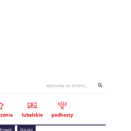
zenia
lubelskie
podkasty
drowie
Nauka