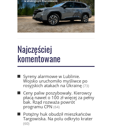
Najczęściej
komentowane
Syreny alarmowe w Lublinie.
Wojsko uruchomiło myśliwce po
rosyjskich atakach na Ukrainę
(73)
Ceny paliw poszybowały. Kierowcy
płacą nawet o 100 zł więcej za pełny
bak. Rząd rozważa powrót
programu CPN
(64)
Potężny huk obudził mieszkańców
Targowiska. Na polu odkryto krater
(60)