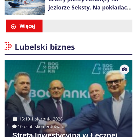
jeziorze Seksty. Na pokładach
było 37 osób, w tym 29
małoletnich
Więcej
Lubelski biznes
15:10 1 sierpnia 2026
10 osób skomentowało
Strefa Inwestycyjna w Łęcznej