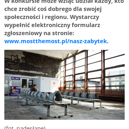
W konkursie może wziąć udział każdy, kto
chce zrobić coś dobrego dla swojej
społeczności i regionu. Wystarczy
wypełnić elektroniczny formularz
zgłoszeniowy na stronie:
www.mostthemost.pl/nasz-zabytek
.
(fot. nadesłane)