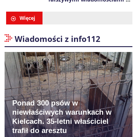
zwrocie podatku. Oszuści dają
48 godzin
Więcej
Wiadomości z info112
Ponad 300 psów w
niewłaściwych warunkach w
Kielcach. 35-letni właściciel
trafił do aresztu