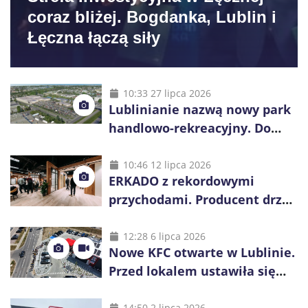
coraz bliżej. Bogdanka, Lublin i
Łęczna łączą siły
10:33 27 lipca 2026
Lublinianie nazwą nowy park
handlowo-rekreacyjny. Do
wygrania 10 tys. zł
10:46 12 lipca 2026
ERKADO z rekordowymi
przychodami. Producent drzwi
świętuje 50-lecie i przyspiesza
inwestycje
12:28 6 lipca 2026
Nowe KFC otwarte w Lublinie.
Przed lokalem ustawiła się
długa kolejka
14:50 2 lipca 2026