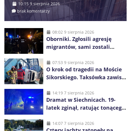
10:15 9 sierpnia 2026
brak komentarzy
08:02 9 sierpnia 2026
Oborniki. Zgłosili agresję
migrantów, sami zostali
zatrzymani. Policja ujawniła
proceder
07:53 9 sierpnia 2026
O krok od tragedii na Moście
Sikorskiego. Taksówka zawisła
kilka metrów nad Odrą
14:19 7 sierpnia 2026
Dramat w Siechnicach. 19-
latek zginął, ratując tonącego
14-latka
14:07 7 sierpnia 2026
Cztery jachty zatonęły na