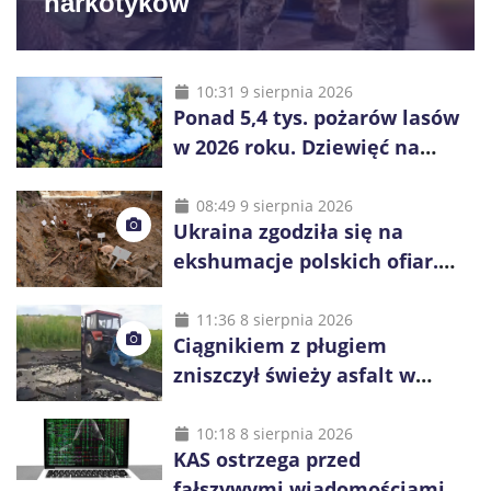
narkotyków
10:31 9 sierpnia 2026
Ponad 5,4 tys. pożarów lasów
w 2026 roku. Dziewięć na
dziesięć powoduje człowiek
08:49 9 sierpnia 2026
Ukraina zgodziła się na
ekshumacje polskich ofiar.
Prace obejmą Hutę Pieniacką
i Ugły
11:36 8 sierpnia 2026
Ciągnikiem z pługiem
zniszczył świeży asfalt w
Gliwicach. Policja zatrzymała
60-latka
10:18 8 sierpnia 2026
KAS ostrzega przed
fałszywymi wiadomościami o