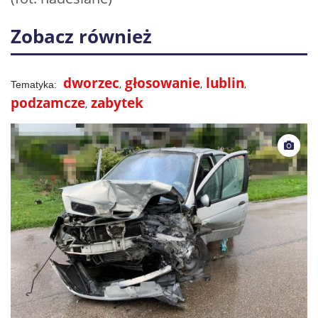
Zobacz również
dworzec
głosowanie
lublin
podzamcze
zabytek