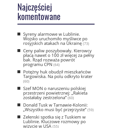
Najczęściej
komentowane
Syreny alarmowe w Lublinie.
Wojsko uruchomiło myśliwce po
rosyjskich atakach na Ukrainę
(73)
Ceny paliw poszybowały. Kierowcy
płacą nawet o 100 zł więcej za pełny
bak. Rząd rozważa powrót
programu CPN
(64)
Potężny huk obudził mieszkańców
Targowiska. Na polu odkryto krater
(60)
Szef MON o naruszeniu polskiej
przestrzeni powietrznej: „Rakieta
zostałaby zestrzelona”
(60)
Donald Tusk w Tarnawie-Kolonii:
„Wszystko musi być przejrzyste”
(59)
Zełenski spotka się z Tuskiem w
Lublinie. Kluczowe rozmowy po
wizycie w USA
(55)