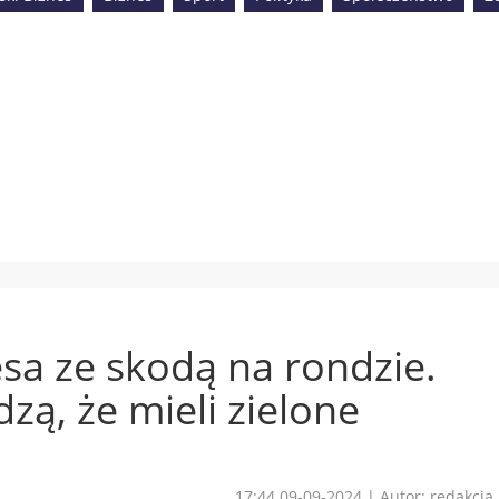
sa ze skodą na rondzie.
zą, że mieli zielone
17:44 09-09-2024
|
Autor: redakcja