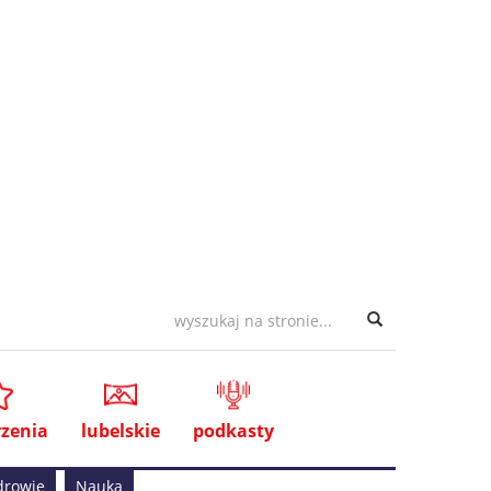
zenia
lubelskie
podkasty
drowie
Nauka