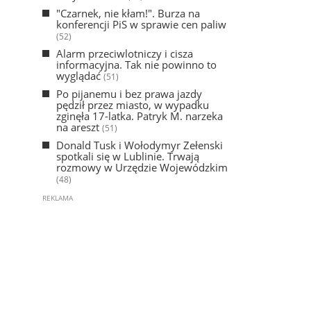
"Czarnek, nie kłam!". Burza na
konferencji PiS w sprawie cen paliw
(52)
Alarm przeciwlotniczy i cisza
informacyjna. Tak nie powinno to
wyglądać
(51)
Po pijanemu i bez prawa jazdy
pędził przez miasto, w wypadku
zginęła 17-latka. Patryk M. narzeka
na areszt
(51)
Donald Tusk i Wołodymyr Zełenski
spotkali się w Lublinie. Trwają
rozmowy w Urzędzie Wojewódzkim
(48)