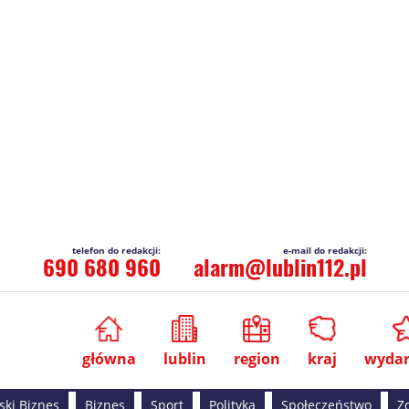
690 680 960
alarm@lublin112.pl
główna
lublin
region
kraj
wydar
ski Biznes
Biznes
Sport
Polityka
Społeczeństwo
Z