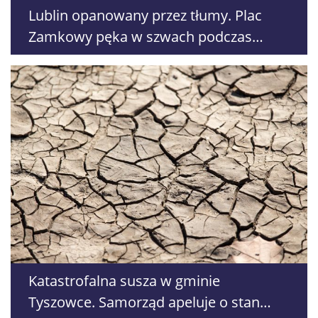
Lublin opanowany przez tłumy. Plac
Zamkowy pęka w szwach podczas
koncertu „Lato z Radiem i Telewizją
Polską”
Katastrofalna susza w gminie
Tyszowce. Samorząd apeluje o stan