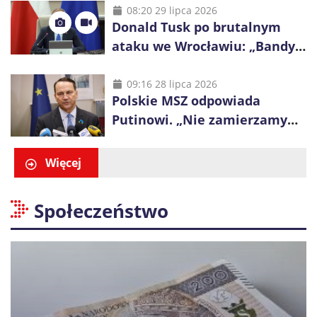
Ostrzega przed podwyżkami
08:20 29 lipca 2026
Donald Tusk po brutalnym
ataku we Wrocławiu: „Bandyci
nie mogą dyktować zasad na
polskich ulicach”
09:16 28 lipca 2026
Polskie MSZ odpowiada
Putinowi. „Nie zamierzamy
wysuwać roszczeń wobec
Ukrainy”
Więcej
Społeczeństwo