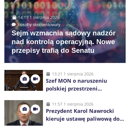
14:15 1 sierpnia 2026
3 osoby skomentowały
Sejm wzmacnia sądowy nadzór
nad kontrolą operacyjną. Nowe
przepisy trafią do Senatu
13:21 1 sierpnia 2026
Szef MON o naruszeniu
polskiej przestrzeni
powietrznej: „Rakieta
zostałaby zestrzelona”
11:57 1 sierpnia 2026
Prezydent Karol Nawrocki
kieruje ustawę paliwową do
Trybunału Konstytucyjnego.