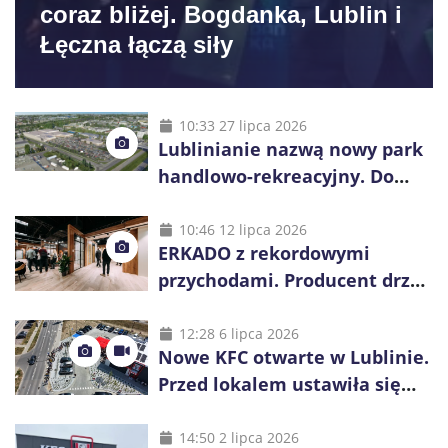
coraz bliżej. Bogdanka, Lublin i
Łęczna łączą siły
10:33 27 lipca 2026
Lublinianie nazwą nowy park
handlowo-rekreacyjny. Do
wygrania 10 tys. zł
10:46 12 lipca 2026
ERKADO z rekordowymi
przychodami. Producent drzwi
świętuje 50-lecie i przyspiesza
inwestycje
12:28 6 lipca 2026
Nowe KFC otwarte w Lublinie.
Przed lokalem ustawiła się
długa kolejka
14:50 2 lipca 2026