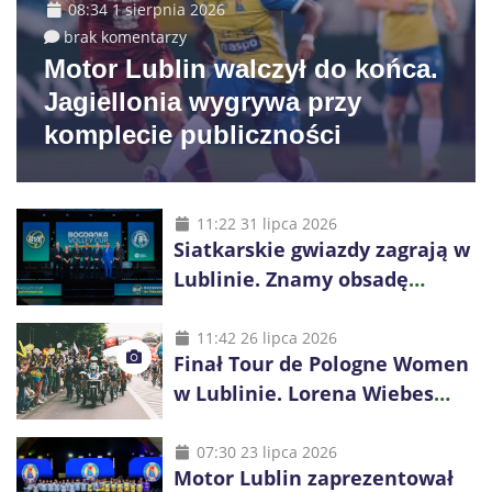
08:34 1 sierpnia 2026
brak komentarzy
Motor Lublin walczył do końca.
Jagiellonia wygrywa przy
komplecie publiczności
11:22 31 lipca 2026
Siatkarskie gwiazdy zagrają w
Lublinie. Znamy obsadę
Bogdanka Volley Cup 2026
11:42 26 lipca 2026
Finał Tour de Pologne Women
w Lublinie. Lorena Wiebes
broni prowadzenia
07:30 23 lipca 2026
Motor Lublin zaprezentował