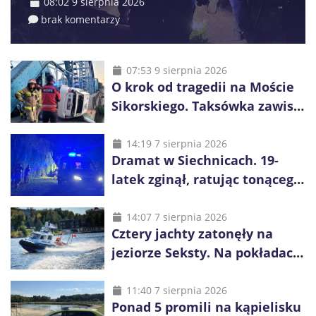
08:02 9 sierpnia 2026
brak komentarzy
07:53 9 sierpnia 2026
O krok od tragedii na Moście
Sikorskiego. Taksówka zawisła
kilka metrów nad Odrą
14:19 7 sierpnia 2026
Dramat w Siechnicach. 19-
latek zginął, ratując tonącego
14-latka
14:07 7 sierpnia 2026
Cztery jachty zatonęły na
jeziorze Seksty. Na pokładach
było 37 osób, w tym 29
małoletnich
11:40 7 sierpnia 2026
Ponad 5 promili na kąpielisku