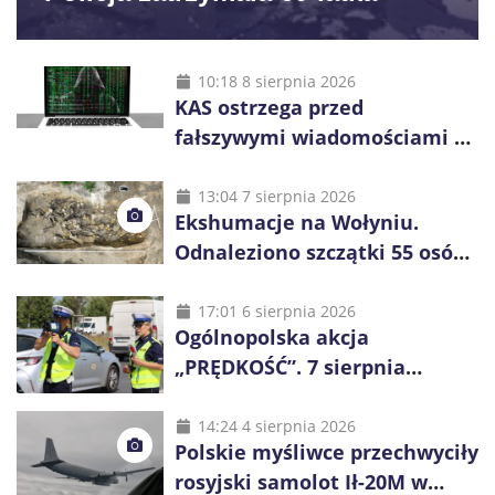
10:18 8 sierpnia 2026
KAS ostrzega przed
fałszywymi wiadomościami o
zwrocie podatku. Oszuści dają
48 godzin
13:04 7 sierpnia 2026
Ekshumacje na Wołyniu.
Odnaleziono szczątki 55 osób,
niemal połowa to dzieci
17:01 6 sierpnia 2026
Ogólnopolska akcja
„PRĘDKOŚĆ”. 7 sierpnia
policjanci ruszą z kontrolami
14:24 4 sierpnia 2026
Polskie myśliwce przechwyciły
rosyjski samolot Ił-20M w