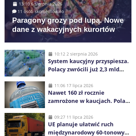
13:10 6 sierpnia 2026
11 osób skomentowało
Paragony grozy pod lupą. Nowe
dane z wakacyjnych kurortów
10:12 2 sierpnia 2026
System kaucyjny przyspiesza.
Polacy zwrócili już 2,3 mld
opakowań
11:06 17 lipca 2026
Nawet 160 zł rocznie
zamrożone w kaucjach. Polacy
mogą tracić pieniądze przez
vouchery
09:27 11 lipca 2026
UE planuje ułatwić ruch
międzynarodowy 60-tonowych