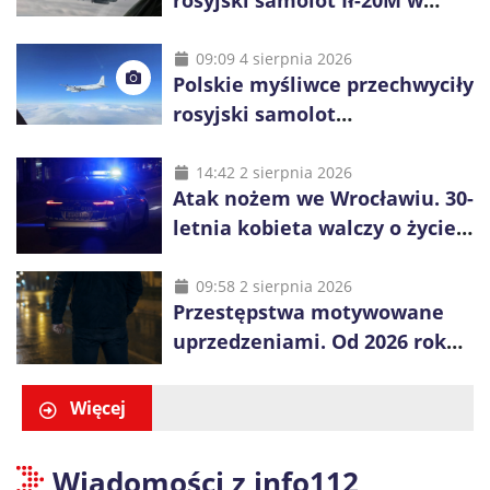
pobliżu Koszalina
09:09 4 sierpnia 2026
Polskie myśliwce przechwyciły
rosyjski samolot
rozpoznawczy nad Bałtykiem
14:42 2 sierpnia 2026
Atak nożem we Wrocławiu. 30-
letnia kobieta walczy o życie,
zatrzymano 18-letniego
obywatela Ukrainy
09:58 2 sierpnia 2026
Przestępstwa motywowane
uprzedzeniami. Od 2026 roku
obowiązują nowe zasady
liczenia danych
Więcej
Wiadomości z info112