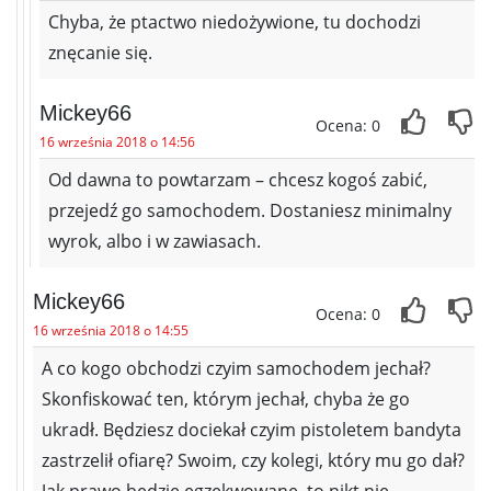
Chyba, że ptactwo niedożywione, tu dochodzi
znęcanie się.
Mickey66
Ocena: 0
16 września 2018 o 14:56
Od dawna to powtarzam – chcesz kogoś zabić,
przejedź go samochodem. Dostaniesz minimalny
wyrok, albo i w zawiasach.
Mickey66
Ocena: 0
16 września 2018 o 14:55
A co kogo obchodzi czyim samochodem jechał?
Skonfiskować ten, którym jechał, chyba że go
ukradł. Będziesz dociekał czyim pistoletem bandyta
zastrzelił ofiarę? Swoim, czy kolegi, który mu go dał?
Jak prawo będzie egzekwowane, to nikt nie