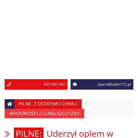
690 680 960
alarm@lublin112.pl
PILNE. Z OSTATNIEJ CHWILI
WIADOMOŚCI Z LUBELSZCZYZNY
Uderzył oplem w