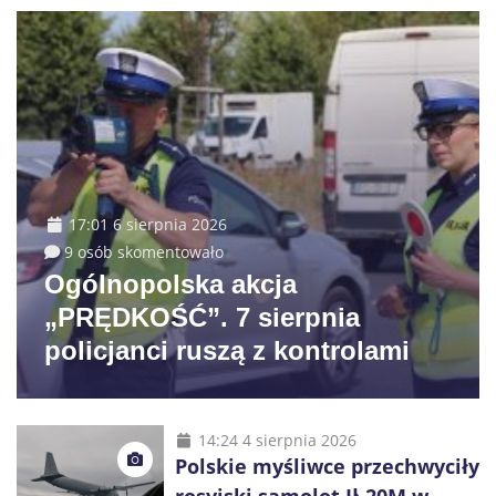
17:01 6 sierpnia 2026
9 osób skomentowało
Ogólnopolska akcja
„PRĘDKOŚĆ”. 7 sierpnia
policjanci ruszą z kontrolami
14:24 4 sierpnia 2026
Polskie myśliwce przechwyciły
rosyjski samolot Ił-20M w